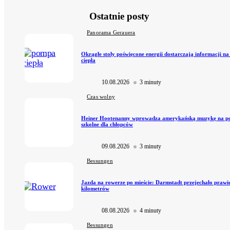
Ostatnie posty
Panorama Gerauera
Okrągłe stoły poświęcone energii dostarczają informacji n
ciepła
10.08.2026
3 minuty
Czas wolny
Heiner Hootenanny wprowadza amerykańską muzykę na 
szkolne dla chłopców
09.08.2026
3 minuty
Bessungen
Jazda na rowerze po mieście: Darmstadt przejechało prawi
kilometrów
08.08.2026
4 minuty
Bessungen