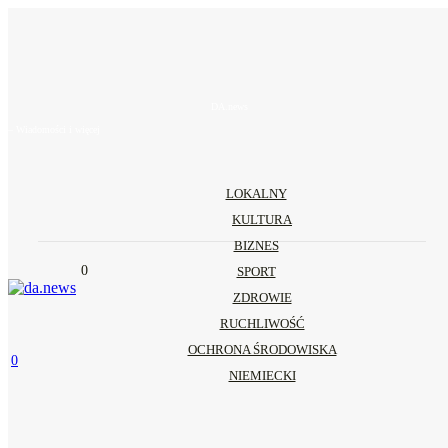
DA.news
– Wiadomości i więcej
LOKALNY
KULTURA
BIZNES
0
SPORT
ZDROWIE
RUCHLIWOŚĆ
OCHRONA ŚRODOWISKA
0
NIEMIECKI