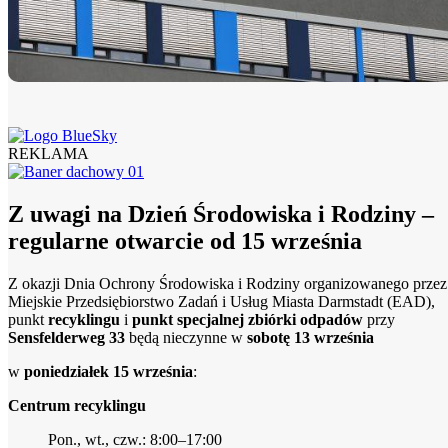
10.08.2026
2 minuty
REKLAMA
Drugi targ po pracy w Weiterstadt
Z uwagi na Dzień Środowiska i Rodziny –
10.08.2026
2 minuty
regularne otwarcie od 15 września
Z okazji Dnia Ochrony Środowiska i Rodziny organizowanego przez
Miejskie Przedsiębiorstwo Zadań i Usług Miasta Darmstadt (EAD),
punkt
recyklingu
i
punkt specjalnej zbiórki odpadów
przy
Sensfelderweg 33
będą nieczynne w
sobotę 13 września
Okrągłe stoły poświęcone energii dostarczają informacji na temat pomp ciepła
w
poniedziałek 15 września
:
Centrum recyklingu
10.08.2026
3 minuty
Pon., wt., czw.: 8:00–17:00