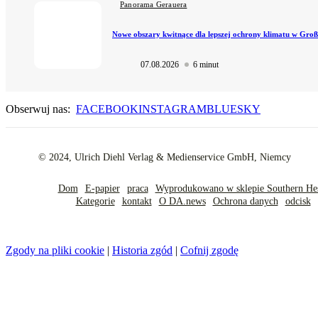
Panorama Gerauera
Nowe obszary kwitnące dla lepszej ochrony klimatu w Gro
07.08.2026
6 minut
Obserwuj nas:
FACEBOOK
INSTAGRAM
BLUESKY
© 2024, Ulrich Diehl Verlag & Medienservice GmbH, Niemcy
Dom
E-papier
praca
Wyprodukowano w sklepie Southern He
Kategorie
kontakt
O DA.news
Ochrona danych
odcisk
Zgody na pliki cookie
|
Historia zgód
|
Cofnij zgodę