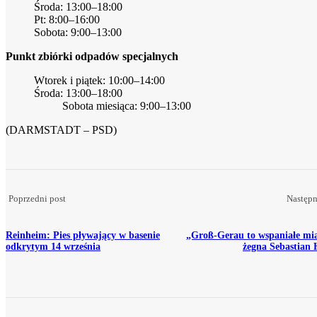
Środa: 13:00–18:00
Pt: 8:00–16:00
Sobota: 9:00–13:00
Punkt zbiórki odpadów specjalnych
Wtorek i piątek: 10:00–14:00
Środa: 13:00–18:00
Sobota miesiąca: 9:00–13:00
(DARMSTADT – PSD)
Poprzedni post
Następn
Reinheim: Pies pływający w basenie
„Groß-Gerau to wspaniałe mia
odkrytym 14 września
żegna Sebastian 