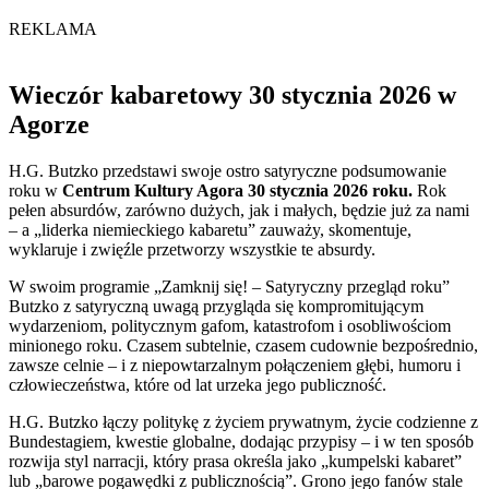
REKLAMA
Wieczór kabaretowy 30 stycznia 2026 w
Agorze
H.G. Butzko przedstawi swoje ostro satyryczne podsumowanie
roku w
Centrum Kultury Agora
30 stycznia 2026 roku.
Rok
pełen absurdów, zarówno dużych, jak i małych, będzie już za nami
– a „liderka niemieckiego kabaretu” zauważy, skomentuje,
wyklaruje i zwięźle przetworzy wszystkie te absurdy.
W swoim programie „Zamknij się! – Satyryczny przegląd roku”
Butzko z satyryczną uwagą przygląda się kompromitującym
wydarzeniom, politycznym gafom, katastrofom i osobliwościom
minionego roku. Czasem subtelnie, czasem cudownie bezpośrednio,
zawsze celnie – i z niepowtarzalnym połączeniem głębi, humoru i
człowieczeństwa, które od lat urzeka jego publiczność.
H.G. Butzko łączy politykę z życiem prywatnym, życie codzienne z
Bundestagiem, kwestie globalne, dodając przypisy – i w ten sposób
rozwija styl narracji, który prasa określa jako „kumpelski kabaret”
lub „barowe pogawędki z publicznością”. Grono jego fanów stale