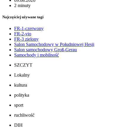
09.08.2026
2 minuty
Najczęściej używane tagi
FR-1-czerwony
FR-2-vio
FR-3 zielony
Salon Samochodowy w Południowej Hesji
Salon samochodowy Groß-Gerau
Samochody i mobilność
SZCZYT
Lokalny
kultura
polityka
sport
ruchliwość
DIH