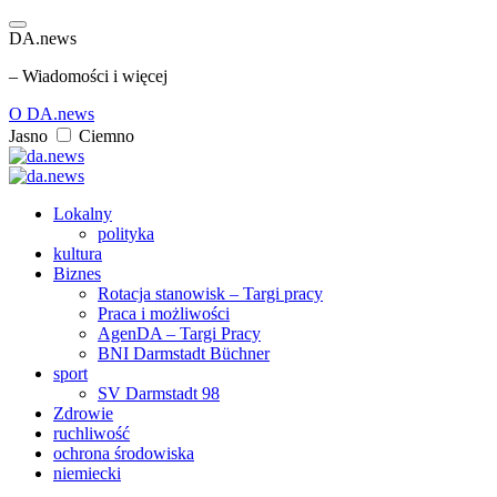
DA.news
– Wiadomości i więcej
O DA.news
Jasno
Ciemno
Lokalny
polityka
kultura
Biznes
Rotacja stanowisk – Targi pracy
Praca i możliwości
AgenDA – Targi Pracy
BNI Darmstadt Büchner
sport
SV Darmstadt 98
Zdrowie
ruchliwość
ochrona środowiska
niemiecki