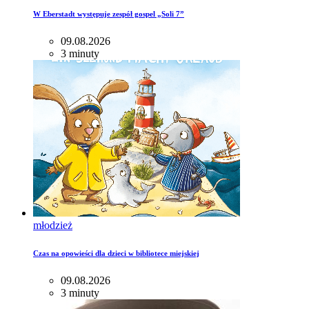
W Eberstadt występuje zespół gospel „Soli 7”
09.08.2026
3 minuty
młodzież
Czas na opowieści dla dzieci w bibliotece miejskiej
09.08.2026
3 minuty