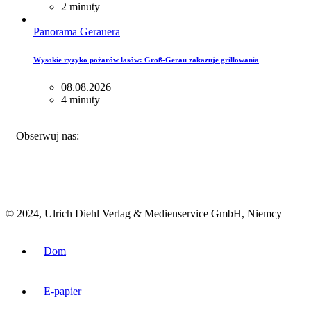
2 minuty
Panorama Gerauera
Wysokie ryzyko pożarów lasów: Groß-Gerau zakazuje grillowania
08.08.2026
4 minuty
FACEBOOK
INSTAGRAM
BLUESKY
Obserwuj nas:
© 2024, Ulrich Diehl Verlag & Medienservice GmbH, Niemcy
Dom
E-papier