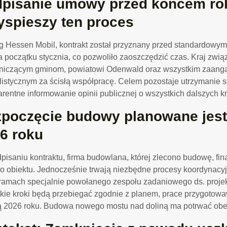
pisanie umowy przed końcem ro
yspieszy ten proces
 Hessen Mobil, kontrakt został przyznany przed standardowym
na początku stycznia, co pozwoliło zaoszczędzić czas. Kraj zw
tniczącym gminom, powiatowi Odenwald oraz wszystkim zaa
listycznym za ścisłą współpracę. Celem pozostaje utrzymanie s
arentne informowanie opinii publicznej o wszystkich dalszych k
poczęcie budowy planowane jest
6 roku
pisaniu kontraktu, firma budowlana, której zlecono budowę, fin
 obiektu. Jednocześnie trwają niezbędne procesy koordynacyjn
ramach specjalnie powołanego zespołu zadaniowego ds. projek
kie kroki będą przebiegać zgodnie z planem, prace przygotow
 2026 roku. Budowa nowego mostu nad doliną ma potrwać obec