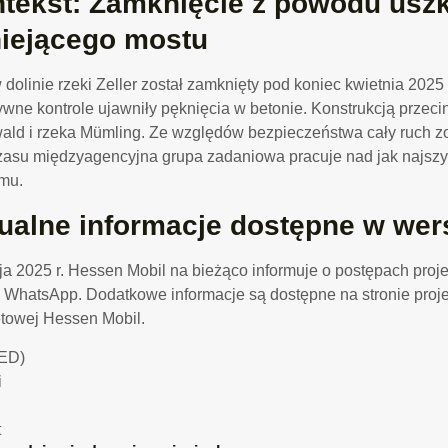
tekst: Zamknięcie z powodu usz
niejącego mostu
 dolinie rzeki Zeller został zamknięty pod koniec kwietnia 2025 
ywne kontrole ujawniły pęknięcia w betonie. Konstrukcją przecin
ld i rzeka Mümling. Ze względów bezpieczeństwa cały ruch z
zasu międzyagencyjna grupa zadaniowa pracuje nad jak najs
mu.
ualne informacje dostępne w wers
a 2025 r. Hessen Mobil na bieżąco informuje o postępach proj
 WhatsApp. Dodatkowe informacje są dostępne na stronie projek
etowej Hessen Mobil.
ED)
t