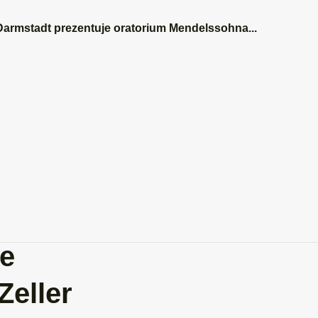
armstadt prezentuje oratorium Mendelssohna...
/Zell:
oczęto
wę
go
u w
ie
Zeller