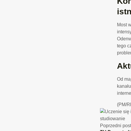
Kon
ist
Most w
intens
Odenwa
tego c
proble
Akt
Od maj
kanału
intern
(PM/R
Poprzedni pos