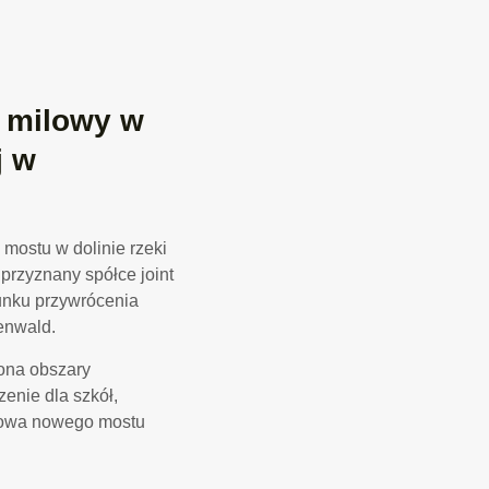
 milowy w
j w
 mostu w dolinie rzeki
 przyznany spółce joint
runku przywrócenia
enwald.
 ona obszary
enie dla szkół,
udowa nowego mostu