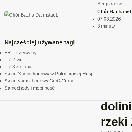
Bergstrasse
Bad
Chór Bacha w D
07.08.2026
König
3 minuty
Rozp
Najczęściej używane tagi
FR-1-czerwony
budo
FR-2-vio
FR-3 zielony
nowe
Salon Samochodowy w Południowej Hesji
Salon samochodowy Groß-Gerau
most
Samochody i mobilność
dolin
rzeki 