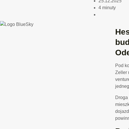
25.12.2025
4 minuty
Hes
bud
Ode
Pod ko
Zeller
ventur
jedneg
Droga 
mieszk
dojazd
powinn