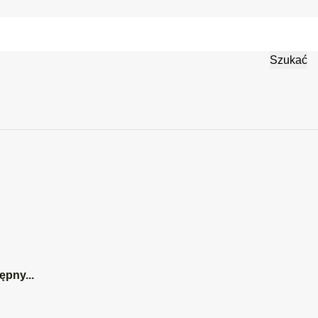
ona środowiska
niemiecki
Szukać
ępny...