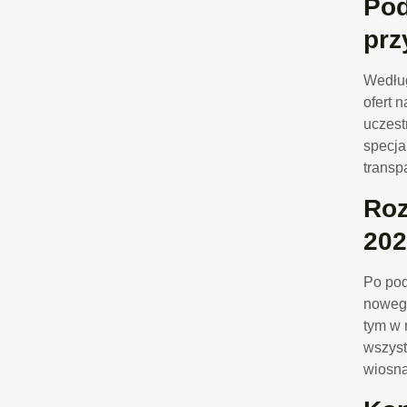
Pod
prz
Według
ofert 
uczes
specja
transp
Roz
202
Po pod
nowego
tym w 
wszyst
wiosną