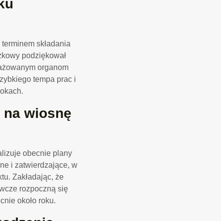
ku
 terminem składania
iązkowy podziękował
ngażowanym organom
zybkiego tempa prac i
rokach.
 na wiosnę
alizuje obecnie plany
e i zatwierdzające, w
tu. Zakładając, że
awcze rozpoczną się
nie około roku.