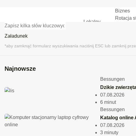
Biznes
Jasno
Ciemno
Rotacja s
Lokalny
kultura
Praca i m
polityka
AgenDA –
SZCZYT
Załadu
Załadunek
BNI Darm
Lokalny
Posty w
SZCZYT
1
/
1
*aby zamknąć formularz wyszukiwania naciśnij ESC lub zamknij prze
kultura
polityka
sport
*aby zamknąć formularz megamenu naci
DIH
Najnowsze
ruchliwość
Biznes
Bessungen
ochrona środowiska
Dzikie zwierzęt
Załaduj więcej
07.08.2026
6 minut
Mobilność
lok
Bessungen
B 45 
Katalog online
07.08.2026
pobli
3 minuty