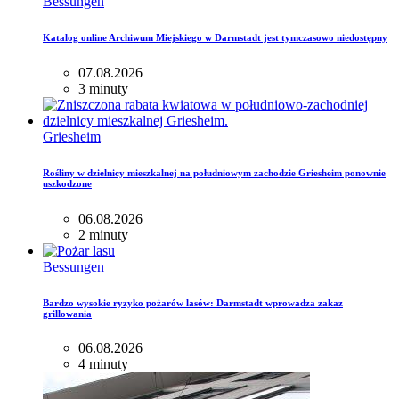
Bessungen
Katalog online Archiwum Miejskiego w Darmstadt jest tymczasowo niedostępny
07.08.2026
3 minuty
Griesheim
Rośliny w dzielnicy mieszkalnej na południowym zachodzie Griesheim ponownie
uszkodzone
06.08.2026
2 minuty
Bessungen
Bardzo wysokie ryzyko pożarów lasów: Darmstadt wprowadza zakaz
grillowania
06.08.2026
4 minuty