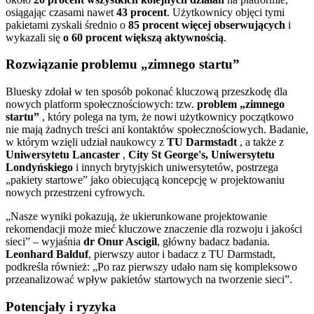
osiągając czasami nawet
43 procent
. Użytkownicy objęci tymi
pakietami zyskali średnio o
85 procent więcej obserwujących
i
wykazali się
o 60 procent większą aktywnością
.
Rozwiązanie problemu „zimnego startu”
Bluesky zdołał w ten sposób pokonać kluczową przeszkodę dla
nowych platform społecznościowych: tzw.
problem „zimnego
startu”
, który polega na tym, że nowi użytkownicy początkowo
nie mają żadnych treści ani kontaktów społecznościowych. Badanie,
w którym wzięli udział naukowcy z
TU Darmstadt
, a także z
Uniwersytetu Lancaster
,
City St George's, Uniwersytetu
Londyńskiego
i innych brytyjskich uniwersytetów, postrzega
„pakiety startowe” jako obiecującą koncepcję w projektowaniu
nowych przestrzeni cyfrowych.
„Nasze wyniki pokazują, że ukierunkowane projektowanie
rekomendacji może mieć kluczowe znaczenie dla rozwoju i jakości
sieci” – wyjaśnia
dr Onur Ascigil
, główny badacz badania.
Leonhard Balduf
, pierwszy autor i badacz z TU Darmstadt,
podkreśla również: „Po raz pierwszy udało nam się kompleksowo
przeanalizować wpływ pakietów startowych na tworzenie sieci”.
Potencjały i ryzyka