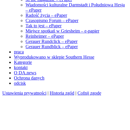
Wiadomości kulturalne Darmstadt i Południowa Hesja
– ePaper
Radość życia – ePaper
Czasopismo Forum – ePaper
Tak to jest – ePaper
Miejsce spotkań w Griesheim – e-papier
Reinheimer – ePaper
Gerauer Rundclick – ePaper
Gerauer Rundblick – ePaper
praca
Wyprodukowano w sklepie Southern Hesse
Kategorie
kontakt
O DA.news
Ochrona danych
odcisk
Ustawienia prywatności
|
Historia zgód
|
Cofnij zgodę