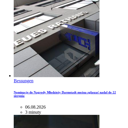
Bessungen
Nominacje do Nagrody Młodzieży Darmstadt można zgłaszać nadal do 22
sierpnia
06.08.2026
3 minuty