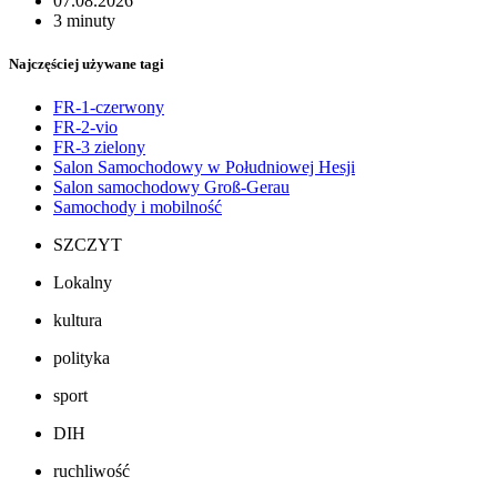
07.08.2026
3 minuty
Najczęściej używane tagi
FR-1-czerwony
FR-2-vio
FR-3 zielony
Salon Samochodowy w Południowej Hesji
Salon samochodowy Groß-Gerau
Samochody i mobilność
SZCZYT
Lokalny
kultura
polityka
sport
DIH
ruchliwość