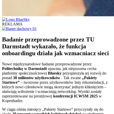
REKLAMA
Badanie przeprowadzone przez TU
Darmstadt wykazało, że funkcja
onboardingu działa jak wzmacniacz sieci
Nowe międzynarodowe badanie przeprowadzone przez
Politechnikę w Darmstadt
ujawnia, jak niepozorna cecha
platformy społecznościowej
Bluesky
przyspieszyła jej rozwój do
ponad
30 milionów użytkowników
. Tak zwane
„Pakiety
Startowe”
– tworzone przez użytkowników listy rekomendacji, z
których nowi członkowie mogą skorzystać jednym kliknięciem –
ułatwiają wdrożenie i wzmacniają networking. Wyniki zostały
zaprezentowane na prestiżowej
konferencji ICWSM 2025
w
Kopenhadze.
W ciągu ośmiu miesięcy „Pakiety Startowe” przyczyniły się do
około
20 procent wszystkich kolejnych działań
na platformie,