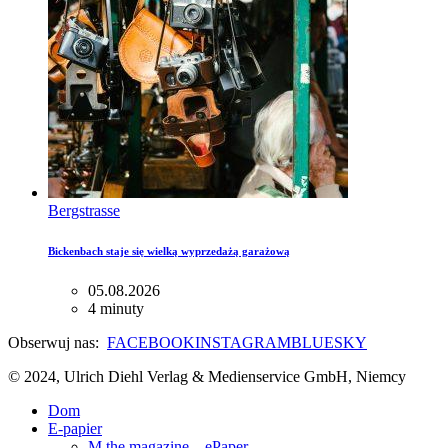
Bergstrasse
Bickenbach staje się wielką wyprzedażą garażową
05.08.2026
4 minuty
Obserwuj nas:
FACEBOOK
INSTAGRAM
BLUESKY
© 2024, Ulrich Diehl Verlag & Medienservice GmbH, Niemcy
Dom
E-papier
M the magazine – ePaper