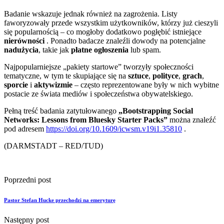
Badanie wskazuje jednak również na zagrożenia. Listy
faworyzowały przede wszystkim użytkowników, którzy już cieszyli
się popularnością – co mogłoby dodatkowo pogłębić istniejące
nierówności
. Ponadto badacze znaleźli dowody na potencjalne
nadużycia
, takie jak
płatne ogłoszenia
lub spam.
Najpopularniejsze „pakiety startowe” tworzyły społeczności
tematyczne, w tym te skupiające się na
sztuce
,
polityce
,
grach
,
sporcie
i
aktywizmie
– często reprezentowane były w nich wybitne
postacie ze świata mediów i społeczeństwa obywatelskiego.
Pełną treść badania zatytułowanego
„Bootstrapping Social
Networks: Lessons from Bluesky Starter Packs”
można znaleźć
pod adresem
https://doi.org/10.1609/icwsm.v19i1.35810
.
(DARMSTADT – RED/TUD)
Poprzedni post
Pastor Stefan Hucke przechodzi na emeryturę
Następny post