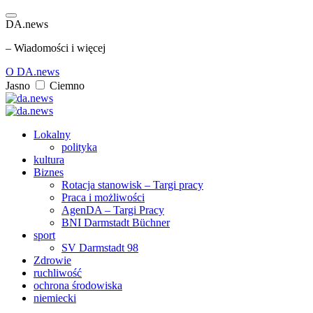
DA.news
– Wiadomości i więcej
O DA.news
Jasno
Ciemno
Lokalny
polityka
kultura
Biznes
Rotacja stanowisk – Targi pracy
Praca i możliwości
AgenDA – Targi Pracy
BNI Darmstadt Büchner
sport
SV Darmstadt 98
Zdrowie
ruchliwość
ochrona środowiska
niemiecki