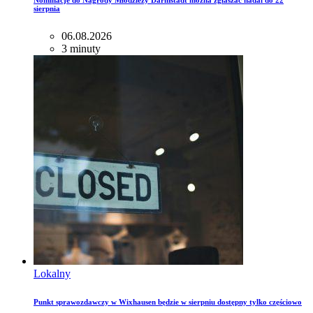
Nominacje do Nagrody Młodzieży Darmstadt można zgłaszać nadal do 22
sierpnia
06.08.2026
3 minuty
Lokalny
Punkt sprawozdawczy w Wixhausen będzie w sierpniu dostępny tylko częściowo