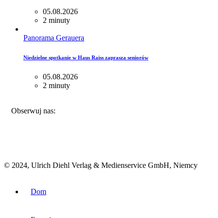
05.08.2026
2 minuty
Panorama Gerauera
Niedzielne spotkanie w Haus Raiss zaprasza seniorów
05.08.2026
2 minuty
FACEBOOK
INSTAGRAM
BLUESKY
Obserwuj nas:
© 2024, Ulrich Diehl Verlag & Medienservice GmbH, Niemcy
Dom