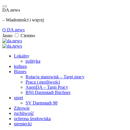
DA.news
– Wiadomości i więcej
O DA.news
Jasno
Ciemno
Lokalny
polityka
kultura
Biznes
Rotacja stanowisk – Targi pracy
Praca i możliwości
AgenDA – Targi Pracy
BNI Darmstadt Büchner
sport
SV Darmstadt 98
Zdrowie
ruchliwość
ochrona środowiska
niemiecki