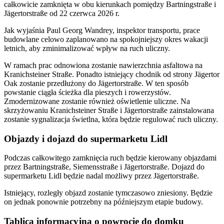
całkowicie zamknięta w obu kierunkach pomiędzy Bartningstraße i
Jägertorstraße od 22 czerwca 2026 r.
Jak wyjaśnia Paul Georg Wandrey, inspektor transportu, prace
budowlane celowo zaplanowano na spokojniejszy okres wakacji
letnich, aby zminimalizować wpływ na ruch uliczny.
W ramach prac odnowiona zostanie nawierzchnia asfaltowa na
Kranichsteiner Straße. Ponadto istniejący chodnik od strony Jägertor
Oak zostanie przedłużony do Jägertorstraße. W ten sposób
powstanie ciągła ścieżka dla pieszych i rowerzystów.
Zmodernizowane zostanie również oświetlenie uliczne. Na
skrzyżowaniu Kranichsteiner Straße i Jägertorstraße zainstalowana
zostanie sygnalizacja świetlna, która będzie regulować ruch uliczny.
Objazdy i dojazd do supermarketu Lidl
Podczas całkowitego zamknięcia ruch będzie kierowany objazdami
przez Bartningstraße, Siemensstraße i Jägertorstraße. Dojazd do
supermarketu Lidl będzie nadal możliwy przez Jägertorstraße.
Istniejący, rozległy objazd zostanie tymczasowo zniesiony. Będzie
on jednak ponownie potrzebny na późniejszym etapie budowy.
Tablica informacyjna o powrocie do domku