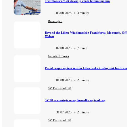
Triathloniści SGA stawiają czoła letnim upałom
03.08.2026
3 minuty
Bessungen
Beyond the Lilies: Wiadomości z Frankfurtu, Moguncji, Off
Wehen
02.08.2026
7 minut
Galeria Liliowa
Przed rozpoczęciem sezonu Lilies czeka trudny test bezbr
01.08.2026
2 minuty
SV Darmstadt 98
SV 98 prezentuje nową koszulkę wyjazdową
31.07.2026
2 minuty
SV Darmstadt 98