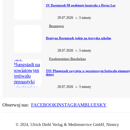
SV Darmstadt 98 podpisuje kontrakt z Hojae Lee
29.07.2026
3 minuty
Bessungen
Drużyna Darmstadt jedzie na igrzyska szkolne
28.07.2026
3 minuty
Frankensteiner Rundschau
TSV Pfungstadt zwycięża w powiatowym festiwalu gimnast
dzieci
28.07.2026
3 minuty
Obserwuj nas:
FACEBOOK
INSTAGRAM
BLUESKY
© 2024, Ulrich Diehl Verlag & Medienservice GmbH, Niemcy