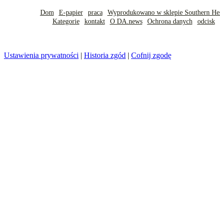
Dom
E-papier
praca
Wyprodukowano w sklepie Southern He
Kategorie
kontakt
O DA.news
Ochrona danych
odcisk
Ustawienia prywatności
|
Historia zgód
|
Cofnij zgodę