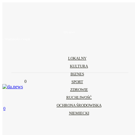
DA.news
– Wiadomości i więcej
LOKALNY
KULTURA
BIZNES
0
SPORT
ZDROWIE
RUCHLIWOŚĆ
OCHRONA ŚRODOWISKA
0
NIEMIECKI