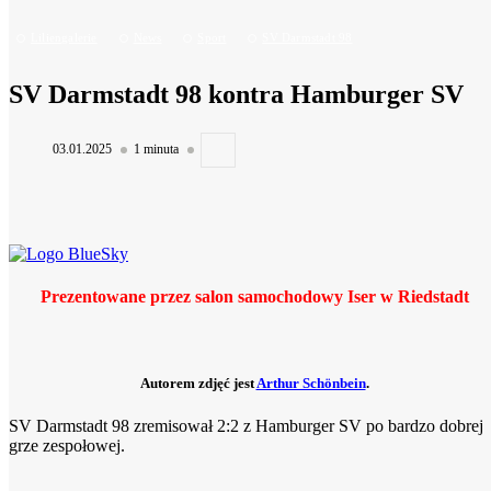
Liliengalerie
News
Sport
SV Darmstadt 98
SV Darmstadt 98 kontra Hamburger SV
03.01.2025
1 minuta
Prezentowane przez salon samochodowy Iser w Riedstadt
Autorem zdjęć jest
Arthur Schönbein
.
SV Darmstadt 98 zremisował 2:2 z Hamburger SV po bardzo dobrej
grze zespołowej.
Zrównoważone wycieczki miejskie prezentują miejsca...