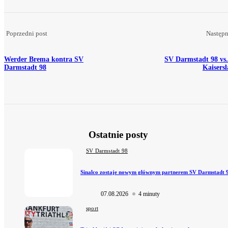
07.08.2026
4 minuty
Poprzedni post
Następn
Werder Brema kontra SV
SV Darmstadt 98 vs.
Darmstadt 98
Kaisers
Międzynarodowa Konferencja Sztuki Leśnej na temat „Demokratyczna...
07.08.2026
3 minuty
Ostatnie posty
SV Darmstadt 98
Sinalco zostaje nowym głównym partnerem SV Darmstadt 
Sinalco zostaje nowym głównym partnerem...
07.08.2026
4 minuty
07.08.2026
4 minuty
sport