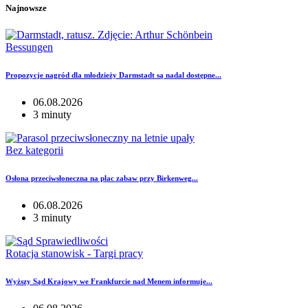
Najnowsze
Bessungen
Propozycje nagród dla młodzieży Darmstadt są nadal dostępne...
06.08.2026
3 minuty
Bez kategorii
Osłona przeciwsłoneczna na plac zabaw przy Birkenweg...
06.08.2026
3 minuty
Rotacja stanowisk - Targi pracy
Wyższy Sąd Krajowy we Frankfurcie nad Menem informuje...