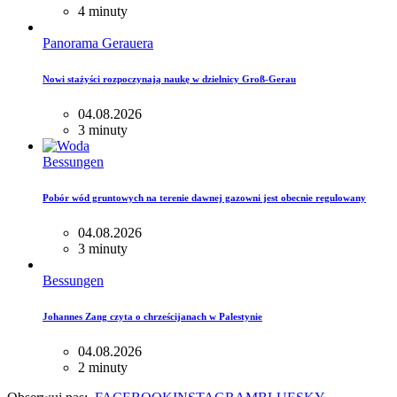
4 minuty
Panorama Gerauera
Nowi stażyści rozpoczynają naukę w dzielnicy Groß-Gerau
04.08.2026
3 minuty
Bessungen
Pobór wód gruntowych na terenie dawnej gazowni jest obecnie regulowany
04.08.2026
3 minuty
Bessungen
Johannes Zang czyta o chrześcijanach w Palestynie
04.08.2026
2 minuty