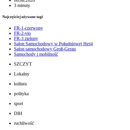
06.08.2026
3 minuty
Najczęściej używane tagi
FR-1-czerwony
FR-2-vio
FR-3 zielony
Salon Samochodowy w Południowej Hesji
Salon samochodowy Groß-Gerau
Samochody i mobilność
SZCZYT
Lokalny
kultura
polityka
sport
DIH
ruchliwość