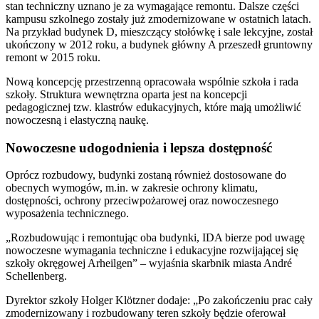
stan techniczny uznano je za wymagające remontu. Dalsze części
kampusu szkolnego zostały już zmodernizowane w ostatnich latach.
Na przykład budynek D, mieszczący stołówkę i sale lekcyjne, został
ukończony w 2012 roku, a budynek główny A przeszedł gruntowny
remont w 2015 roku.
Nową koncepcję przestrzenną opracowała wspólnie szkoła i rada
szkoły. Struktura wewnętrzna oparta jest na koncepcji
pedagogicznej tzw. klastrów edukacyjnych, które mają umożliwić
nowoczesną i elastyczną naukę.
Nowoczesne udogodnienia i lepsza dostępność
Oprócz rozbudowy, budynki zostaną również dostosowane do
obecnych wymogów, m.in. w zakresie ochrony klimatu,
dostępności, ochrony przeciwpożarowej oraz nowoczesnego
wyposażenia technicznego.
„Rozbudowując i remontując oba budynki, IDA bierze pod uwagę
nowoczesne wymagania techniczne i edukacyjne rozwijającej się
szkoły okręgowej Arheilgen” – wyjaśnia skarbnik miasta André
Schellenberg.
Dyrektor szkoły Holger Klötzner dodaje: „Po zakończeniu prac cały
zmodernizowany i rozbudowany teren szkoły będzie oferował