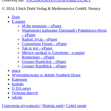
Obserwuj nas:
FACEBOOK
INSTAGRAM
BLUESKY
© 2024, Ulrich Diehl Verlag & Medienservice GmbH, Niemcy
Dom
E-papier
M the magazine – ePaper
Wiadomości kulturalne Darmstadt i Południowa Hesja
– ePaper
Radość życia – ePaper
Czasopismo Forum – ePaper
Tak to jest – ePaper
Miejsce spotkań w Griesheim – e-papier
Reinheimer – ePaper
Gerauer Rundclick – ePaper
Gerauer Rundblick – ePaper
praca
Wyprodukowano w sklepie Southern Hesse
Kategorie
kontakt
O DA.news
Ochrona danych
odcisk
Ustawienia prywatności
|
Historia zgód
|
Cofnij zgodę