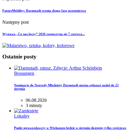
FutureMobility: Darmstadt ocenia drugą fazę uczestnictwa
Następny post
Wystawa „Co nas łączy” 2026 rozpoczyna się 7 czerwca...
Ostatnie posty
Bessungen
Nominacje do Nagrody Młodzieży Darmstadt można zgłaszać nadal do 22
sierpnia
06.08.2026
3 minuty
Lokalny
Punkt sprawozdawczy w Wixhausen będzie w sierpniu dostępny tylko częściowo