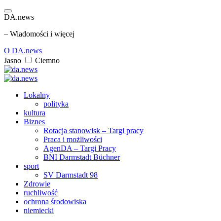
DA.news
– Wiadomości i więcej
O DA.news
Jasno
Ciemno
Lokalny
polityka
kultura
Biznes
Rotacja stanowisk – Targi pracy
Praca i możliwości
AgenDA – Targi Pracy
BNI Darmstadt Büchner
sport
SV Darmstadt 98
Zdrowie
ruchliwość
ochrona środowiska
niemiecki