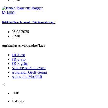
Mobilität
B 426 in Ober-Ramstadt: Brückensanierung...
06.08.2026
3 Min
Am häufigsten verwendete Tags
FR-1-rot
FR-2-vio
FR-3-grün
Automesse Südhessen
Autosalon Groß-Gerau
Autos und Mobilität
TOP
Lokales