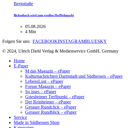
Bergstraße
Bickenbach wird zum großen Hofflohmarkt
05.08.2026
4 Min
Folgen Sie uns:
FACEBOOK
INSTAGRAM
BLUESKY
© 2024, Ulrich Diehl Verlag & Medienservice GmbH, Germany
Home
E-Paper
M das Magazin – ePaper
Kulturnachrichten Darmstadt und Südhessen – ePaper
LebensLust – ePaper
Forum Magazin – ePaper
So isses – ePaper
Griesheimer Treffpunkt – ePaper
Der Reinheimer – ePaper
Gerauer Rundclick – ePaper
Gerauer Rundblick – ePaper
Service
Made in Südhessen Shop
Kategorien