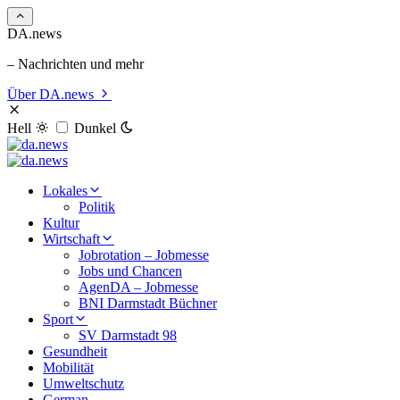
DA.news
– Nachrichten und mehr
Über DA.news
Hell
Dunkel
Lokales
Politik
Kultur
Wirtschaft
Jobrotation – Jobmesse
Jobs und Chancen
AgenDA – Jobmesse
BNI Darmstadt Büchner
Sport
SV Darmstadt 98
Gesundheit
Mobilität
Umweltschutz
German