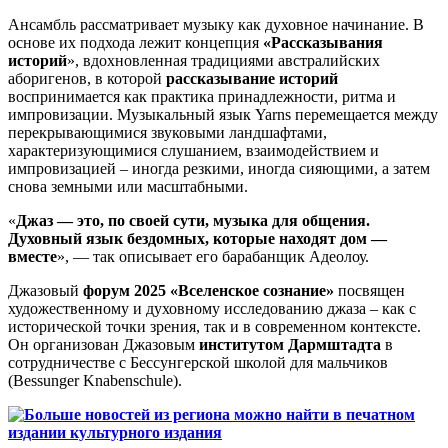
Ансамбль рассматривает музыку как духовное начинание. В
основе их подхода лежит концепция
«Рассказывания
историй
», вдохновленная традициями австралийских
аборигенов, в которой
рассказывание историй
воспринимается как практика принадлежности, ритма и
импровизации. Музыкальный язык Yarns перемещается между
перекрывающимися звуковыми ландшафтами,
характеризующимися слушанием, взаимодействием и
импровизацией – иногда резкими, иногда сияющими, а затем
снова земными или масштабными.
«
Джаз — это, по своей сути, музыка для общения.
Духовный язык бездомных, которые находят дом —
вместе
», — так описывает его барабанщик Адеолоу.
Джазовый
форум 2025 «Вселенское сознание»
посвящен
художественному и духовному исследованию джаза – как с
исторической точки зрения, так и в современном контексте.
Он организован Джазовым
институтом Дармштадта
в
сотрудничестве с Бессунгерской школой для мальчиков
(Bessunger Knabenschule).