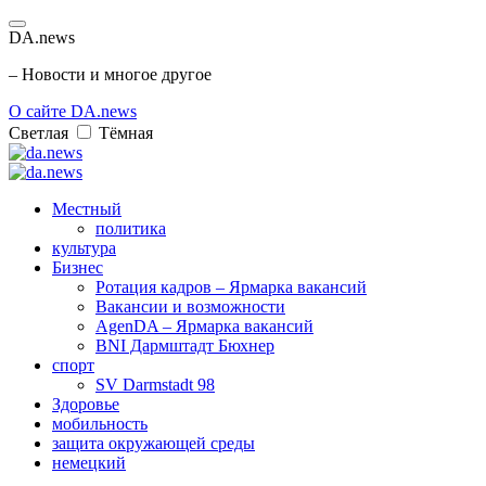
DA.news
– Новости и многое другое
О сайте DA.news
Светлая
Тёмная
Местный
политика
культура
Бизнес
Ротация кадров – Ярмарка вакансий
Вакансии и возможности
AgenDA – Ярмарка вакансий
BNI Дармштадт Бюхнер
спорт
SV Darmstadt 98
Здоровье
мобильность
защита окружающей среды
немецкий