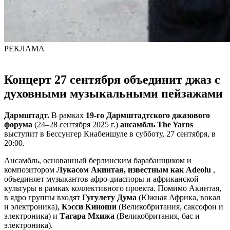
РЕКЛАМА
Концерт 27 сентября объединит джаз с
духовными музыкальными пейзажами
Дармштадт.
В рамках
19-го Дармштадтского джазового
форума
(24–28 сентября 2025 г.)
ансамбль The Yarns
выступит в Бессунгер Кнабеншуле в субботу, 27 сентября, в
20:00.
Ансамбль, основанный берлинским барабанщиком и
композитором
Лукасом Акинтая, известным как Adeolu
,
объединяет музыкантов афро-диаспоры и африканской
культуры в рамках коллективного проекта. Помимо Акинтая,
в ядро ​​группы входят
Гугулету Дума
(Южная Африка, вокал
и электроника),
Кэсси Киноши
(Великобритания, саксофон и
электроника) и
Тагара Мхижа
(Великобритания, бас и
электроника).