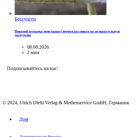
Бессунген
Виварий зоопарка приглашает первоклассников на познавательную
экскурсию
08.08.2026
2 мин
FACEBOOK
INSTAGRAM
BLUESKY
Подписывайтесь на нас:
© 2024, Ulrich Diehl Verlag & Medienservice GmbH, Германия
Дом
Электронная бумага