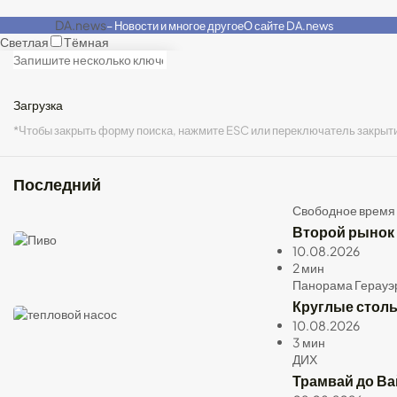
DA.news
– Новости и многое другое
О сайте DA.news
Светлая
Тёмная
ВЕРШИНА
Местный
культура
политика
спорт
мобильность
ДИХ
Бизнес
защита окружающей среды
Загрузить ещё
Загрузка
Загрузка
*Чтобы закрыть форму поиска, нажмите ESC или переключатель закрыт
Сообщения в
ВЕРШИНА
1
/
1
Последний
*Чтобы закрыть мегаменю, нажмите ESC или кнопку закрытия
Свободное время
Бессунген
Эберштадт
Молодежная
культура
Второй рынок 
Local
TOP
10.08.2026
EAD
2 мин
Панорама Герауэ
поддерживает
Круглые стол
проект по
10.08.2026
обучению
3 мин
ДИХ
игре на
Трамвай до Ва
барабанах в