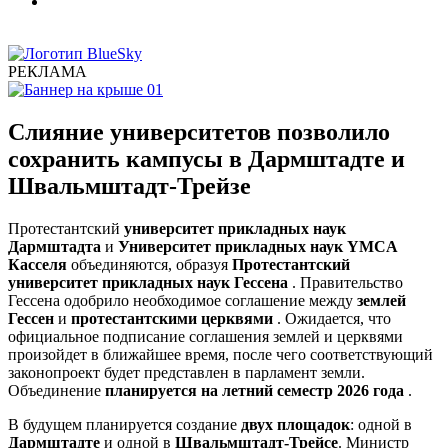
РЕКЛАМА
Слияние университетов позволило
сохранить кампусы в Дармштадте и
Швальмштадт-Трейзе
Протестантский
университет прикладных наук
Дармштадта
и
Университет прикладных наук YMCA
Касселя
объединяются, образуя
Протестантский
университет прикладных наук Гессена
. Правительство
Гессена одобрило необходимое соглашение между
землей
Гессен
и
протестантскими церквями
. Ожидается, что
официальное подписание соглашения землей и церквями
произойдет в ближайшее время, после чего соответствующий
законопроект будет представлен в парламент земли.
Объединение
планируется на летний семестр 2026 года
.
В будущем планируется создание
двух площадок
: одной в
Дармштадте
и одной в
Швальмштадт-Трейсе
. Министр