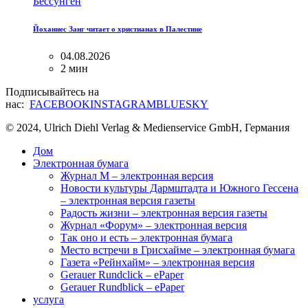
Бессунген
Йоханнес Занг читает о христианах в Палестине
04.08.2026
2 мин
Подписывайтесь на
нас:
FACEBOOK
INSTAGRAM
BLUESKY
© 2024, Ulrich Diehl Verlag & Medienservice GmbH, Германия
Дом
Электронная бумага
Журнал M – электронная версия
Новости культуры Дармштадта и Южного Гессена
– электронная версия газеты
Радость жизни – электронная версия газеты
Журнал «Форум» – электронная версия
Так оно и есть – электронная бумага
Место встречи в Грисхайме – электронная бумага
Газета «Рейнхайм» – электронная версия
Gerauer Rundclick – ePaper
Gerauer Rundblick – ePaper
услуга