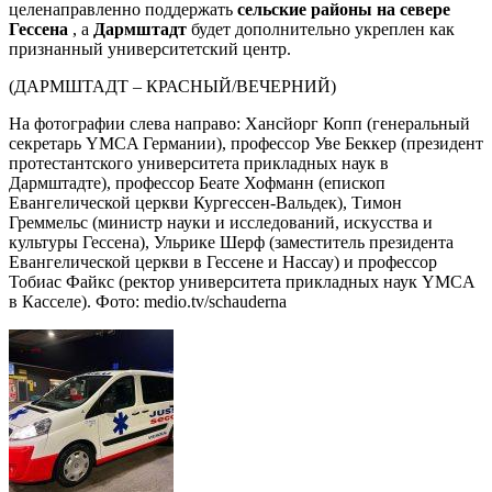
целенаправленно поддержать
сельские районы на севере
Гессена
, а
Дармштадт
будет дополнительно укреплен как
признанный университетский центр.
(ДАРМШТАДТ – КРАСНЫЙ/ВЕЧЕРНИЙ)
На фотографии слева направо: Хансйорг Копп (генеральный
секретарь YMCA Германии), профессор Уве Беккер (президент
протестантского университета прикладных наук в
Дармштадте), профессор Беате Хофманн (епископ
Евангелической церкви Кургессен-Вальдек), Тимон
Греммельс (министр науки и исследований, искусства и
культуры Гессена), Ульрике Шерф (заместитель президента
Евангелической церкви в Гессене и Нассау) и профессор
Тобиас Файкс (ректор университета прикладных наук YMCA
в Касселе). Фото: medio.tv/schauderna