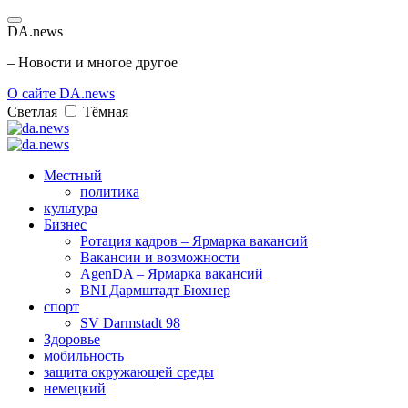
DA.news
– Новости и многое другое
О сайте DA.news
Светлая
Тёмная
Местный
политика
культура
Бизнес
Ротация кадров – Ярмарка вакансий
Вакансии и возможности
AgenDA – Ярмарка вакансий
BNI Дармштадт Бюхнер
спорт
SV Darmstadt 98
Здоровье
мобильность
защита окружающей среды
немецкий