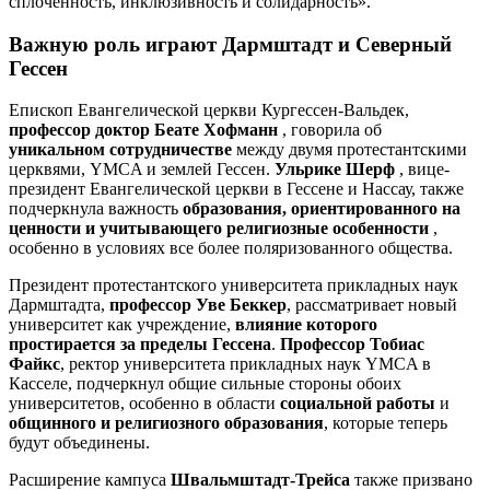
сплоченность, инклюзивность и солидарность».
Важную роль играют Дармштадт и Северный
Гессен
Епископ Евангелической церкви Кургессен-Вальдек,
профессор доктор Беате Хофманн
, говорила об
уникальном сотрудничестве
между двумя протестантскими
церквями, YMCA и землей Гессен.
Ульрике Шерф
, вице-
президент Евангелической церкви в Гессене и Нассау, также
подчеркнула важность
образования, ориентированного на
ценности и учитывающего религиозные особенности
,
особенно в условиях все более поляризованного общества.
Президент протестантского университета прикладных наук
Дармштадта,
профессор Уве Беккер
, рассматривает новый
университет как учреждение,
влияние которого
простирается за пределы Гессена
.
Профессор Тобиас
Файкс
, ректор университета прикладных наук YMCA в
Касселе, подчеркнул общие сильные стороны обоих
университетов, особенно в области
социальной работы
и
общинного и религиозного образования
, которые теперь
будут объединены.
Расширение кампуса
Швальмштадт-Трейса
также призвано