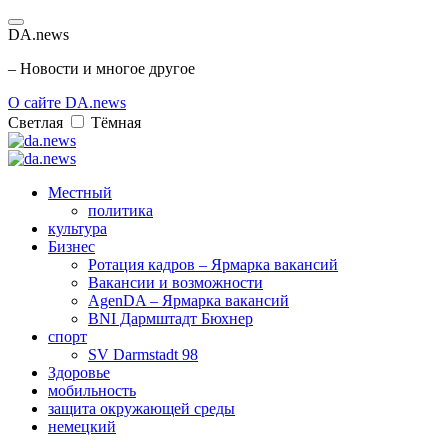
DA.news
– Новости и многое другое
О сайте DA.news
Светлая
Тёмная
Местный
политика
культура
Бизнес
Ротация кадров – Ярмарка вакансий
Вакансии и возможности
AgenDA – Ярмарка вакансий
BNI Дармштадт Бюхнер
спорт
SV Darmstadt 98
Здоровье
мобильность
защита окружающей среды
немецкий