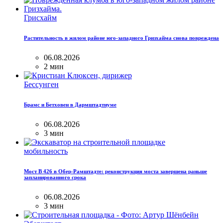
Грисхайм
Растительность в жилом районе юго-западного Гризхайма снова повреждена
06.08.2026
2 мин
Бессунген
Брамс и Бетховен в Дармштадтиуме
06.08.2026
3 мин
мобильность
Мост B 426 в Обер-Рамштадте: реконструкция моста завершена раньше
запланированного срока
06.08.2026
3 мин