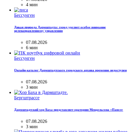
4 мин
Бессунген
Дикая природа Дармштадта: город уделяет особое внимание
целенаправленному управлению
07.08.2026
6 мин
Бессунген
Онлайн-каталог Дармштадтского городского архива временно недоступен
07.08.2026
3 мин
Бергштрассе
Дармштадтский хор Баха представляет ораторию Мендельсона «Павел»
07.08.2026
3 мин