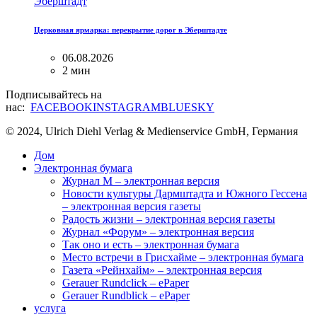
Эберштадт
Церковная ярмарка: перекрытие дорог в Эберштадте
06.08.2026
2 мин
Подписывайтесь на
нас:
FACEBOOK
INSTAGRAM
BLUESKY
© 2024, Ulrich Diehl Verlag & Medienservice GmbH, Германия
Дом
Электронная бумага
Журнал M – электронная версия
Новости культуры Дармштадта и Южного Гессена
– электронная версия газеты
Радость жизни – электронная версия газеты
Журнал «Форум» – электронная версия
Так оно и есть – электронная бумага
Место встречи в Грисхайме – электронная бумага
Газета «Рейнхайм» – электронная версия
Gerauer Rundclick – ePaper
Gerauer Rundblick – ePaper
услуга