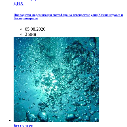
ДИХ
Проводится модернизация светофора на перекрестке улиц Казиноштрассе и
Бисмаркштрассе
05.08.2026
3 мин
Бессунген