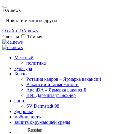
DA.news
– Новости и многое другое
О сайте DA.news
Светлая
Тёмная
Местный
политика
культура
Бизнес
Ротация кадров – Ярмарка вакансий
Вакансии и возможности
AgenDA – Ярмарка вакансий
BNI Дармштадт Бюхнер
спорт
SV Darmstadt 98
Здоровье
мобильность
защита окружающей среды
Russian