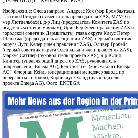
(ДАРМШТАДТ – RED/PM/ENTEGA)
Изображение: Слева направо: Андреас Кох (мэр Бромбахталя),
Тассило Шиндлер (заместитель председателя ZAS, MZVO и
мэр Лютцельбаха), д-р Лиц (председатель Комитета ZAS по
осадочным сточным водам), Ирис Бер (член правления ZAS и
городской советник Дармштадта), глава округа Клаус Петер
Шеллхаас (председатель ассоциации ZAS), первый советник
округа Лутц Кёлер (член правления ZAS), Оливер Гробейс
(первый советник округа Оденвальд и член правления ZAS),
Маркус Саттлер (руководитель проекта ZAS), д-р Юлия
Клингер (управляющий директор ZAS, руководитель
подразделения Entega AG), Бен Люттгес (консультант Entega
AG), Флориан Кейль (операционный менеджер завода по
переработке отходов), Корнелиус Оланд (руководитель
проекта Entega AG). Фото: ENTEGA