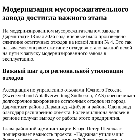
Модернизация мусоросжигательного
завода достигла важного этапа
На модернизированном мусоросжигательном заводе в
Дармштадте 13 мая 2026 года впервые было произведено
сжигание остаточных отходов на новой линии № 4. Это так
называемое «первое сжигание отходов» стало важной вехой
на пути к запуску модернизированного завода в
эксплуатацию.
Важный шаг для региональной утилизации
отходов
Ассоциация по управлению отходами Южного Гессена
(Zweckverband Abfallverwertung Südhessen, ZAS) обеспечивает
долгосрочное захоронение остаточных отходов из города
Дармштадт, района Дармштадт-Дибург и района Оденвальд
благодаря расширению объекта. Более миллиона человек в
регионе получат выгоду от работы этого предприятия.
Глава районной администрации Клаус Петер Шеллхаас
подчеркивает важность проекта: «Надежная утилизация
бытовых отходов — это не само собой разумеющееся, а