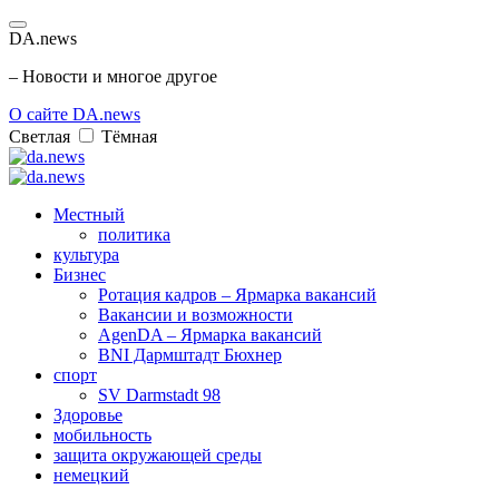
DA.news
– Новости и многое другое
О сайте DA.news
Светлая
Тёмная
Местный
политика
культура
Бизнес
Ротация кадров – Ярмарка вакансий
Вакансии и возможности
AgenDA – Ярмарка вакансий
BNI Дармштадт Бюхнер
спорт
SV Darmstadt 98
Здоровье
мобильность
защита окружающей среды
немецкий