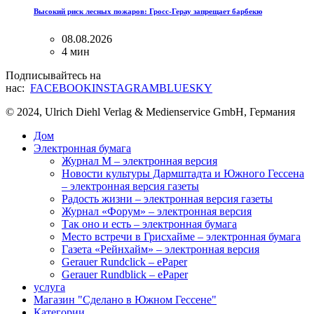
Высокий риск лесных пожаров: Гросс-Герау запрещает барбекю
08.08.2026
4 мин
Подписывайтесь на
нас:
FACEBOOK
INSTAGRAM
BLUESKY
© 2024, Ulrich Diehl Verlag & Medienservice GmbH, Германия
Дом
Электронная бумага
Журнал M – электронная версия
Новости культуры Дармштадта и Южного Гессена
– электронная версия газеты
Радость жизни – электронная версия газеты
Журнал «Форум» – электронная версия
Так оно и есть – электронная бумага
Место встречи в Грисхайме – электронная бумага
Газета «Рейнхайм» – электронная версия
Gerauer Rundclick – ePaper
Gerauer Rundblick – ePaper
услуга
Магазин "Сделано в Южном Гессене"
Категории