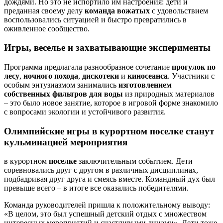
дождями. Но это не испортило им настроения: дети и
преданная своему делу
команда вожатых
с удовольствием
воспользовались ситуацией и быстро превратились в
оживленное сообщество.
Игры, веселье и захватывающие эксперименты
Программа предлагала разнообразное сочетание
прогулок по
лесу
,
ночного похода
,
дискотеки
и
киносеанса
. Участники с
особым энтузиазмом занимались
изготовлением
собственных фильтров для воды
из природных материалов
– это было новое занятие, которое в игровой форме знакомило
с вопросами экологии и устойчивого развития.
Олимпийские игры в курортном поселке станут
кульминацией мероприятия
в курортном
поселке
заключительным событием. Дети
соревновались друг с другом в различных дисциплинах,
подбадривая друг друга и смеясь вместе. Командный дух был
превыше всего – в итоге все оказались победителями.
Команда руководителей пришла к положительному выводу:
«В целом, это был успешный детский отдых с множеством
интересных мероприятий и счастливыми лицами». Дети тоже