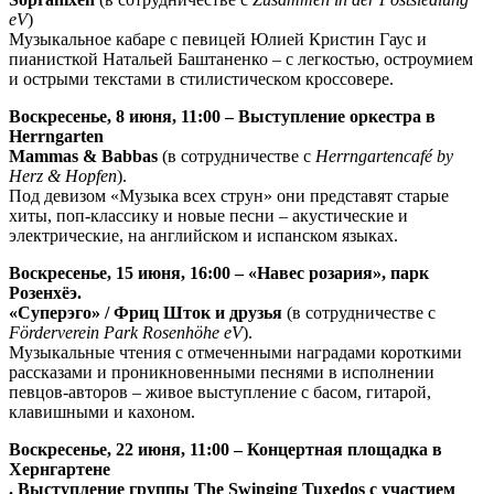
eV
)
Музыкальное кабаре с певицей Юлией Кристин Гаус и
пианисткой Натальей Баштаненко – с легкостью, остроумием
и острыми текстами в стилистическом кроссовере.
Воскресенье, 8 июня, 11:00 – Выступление оркестра в
Herrngarten
Mammas & Babbas
(в сотрудничестве с
Herrngartencafé by
Herz & Hopfen
).
Под девизом «Музыка всех струн» они представят старые
хиты, поп-классику и новые песни – акустические и
электрические, на английском и испанском языках.
Воскресенье, 15 июня, 16:00 – «Навес розария», парк
Розенхёэ.
«Суперэго» / Фриц Шток и друзья
(в сотрудничестве с
Förderverein Park Rosenhöhe eV
).
Музыкальные чтения с отмеченными наградами короткими
рассказами и проникновенными песнями в исполнении
певцов-авторов – живое выступление с басом, гитарой,
клавишными и кахоном.
Воскресенье, 22 июня, 11:00 – Концертная площадка в
Хернгартене
. Выступление группы The Swinging Tuxedos с участием