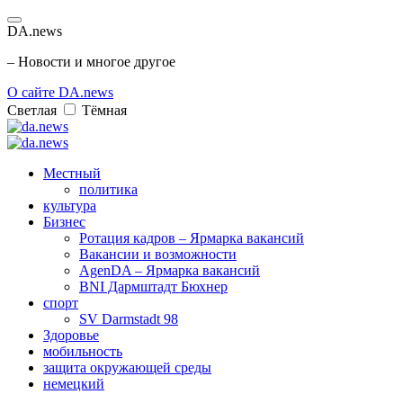
DA.news
– Новости и многое другое
О сайте DA.news
Светлая
Тёмная
Местный
политика
культура
Бизнес
Ротация кадров – Ярмарка вакансий
Вакансии и возможности
AgenDA – Ярмарка вакансий
BNI Дармштадт Бюхнер
спорт
SV Darmstadt 98
Здоровье
мобильность
защита окружающей среды
немецкий