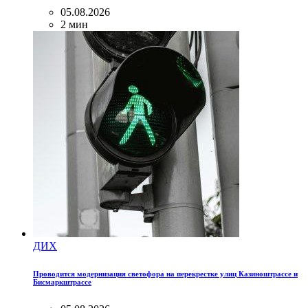
05.08.2026
2 мин
ДИХ
Проводится модернизация светофора на перекрестке улиц Казиноштрассе и
Бисмаркштрассе