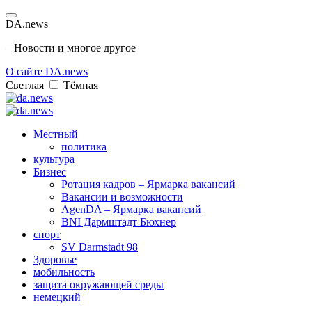
DA.news
– Новости и многое другое
О сайте DA.news
Светлая
Тёмная
Местный
политика
культура
Бизнес
Ротация кадров – Ярмарка вакансий
Вакансии и возможности
AgenDA – Ярмарка вакансий
BNI Дармштадт Бюхнер
спорт
SV Darmstadt 98
Здоровье
мобильность
защита окружающей среды
немецкий