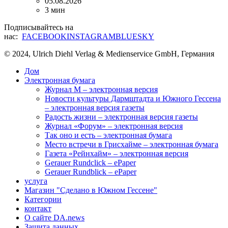
05.08.2026
3 мин
Подписывайтесь на
нас:
FACEBOOK
INSTAGRAM
BLUESKY
© 2024, Ulrich Diehl Verlag & Medienservice GmbH, Германия
Дом
Электронная бумага
Журнал M – электронная версия
Новости культуры Дармштадта и Южного Гессена
– электронная версия газеты
Радость жизни – электронная версия газеты
Журнал «Форум» – электронная версия
Так оно и есть – электронная бумага
Место встречи в Грисхайме – электронная бумага
Газета «Рейнхайм» – электронная версия
Gerauer Rundclick – ePaper
Gerauer Rundblick – ePaper
услуга
Магазин "Сделано в Южном Гессене"
Категории
контакт
О сайте DA.news
Защита данных