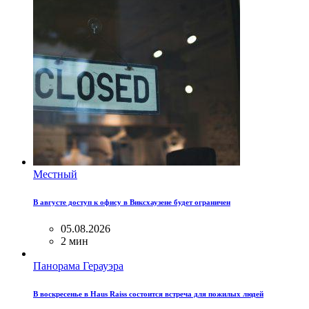
Местный
В августе доступ к офису в Виксхаузене будет ограничен
05.08.2026
2 мин
Панорама Герауэра
В воскресенье в Haus Raiss состоится встреча для пожилых людей