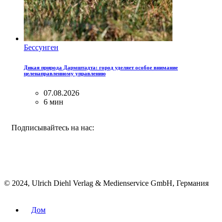
Бессунген
Дикая природа Дармштадта: город уделяет особое внимание
целенаправленному управлению
07.08.2026
6 мин
FACEBOOK
INSTAGRAM
BLUESKY
Подписывайтесь на нас:
© 2024, Ulrich Diehl Verlag & Medienservice GmbH, Германия
Дом