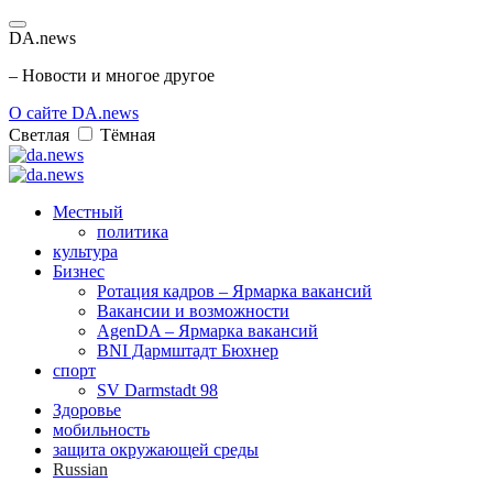
DA.news
– Новости и многое другое
О сайте DA.news
Светлая
Тёмная
Местный
политика
культура
Бизнес
Ротация кадров – Ярмарка вакансий
Вакансии и возможности
AgenDA – Ярмарка вакансий
BNI Дармштадт Бюхнер
спорт
SV Darmstadt 98
Здоровье
мобильность
защита окружающей среды
Russian