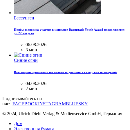
Бессунген
Приём заявок на участие в конкурсе Darmstadt Youth Award продолжается
до 22 августа
06.08.2026
3 мин
Синие огни
Взломщики проникли в несколько подвальных складских помещений
04.08.2026
2 мин
Подписывайтесь на
нас:
FACEBOOK
INSTAGRAM
BLUESKY
© 2024, Ulrich Diehl Verlag & Medienservice GmbH, Германия
Дом
Электронная бумага