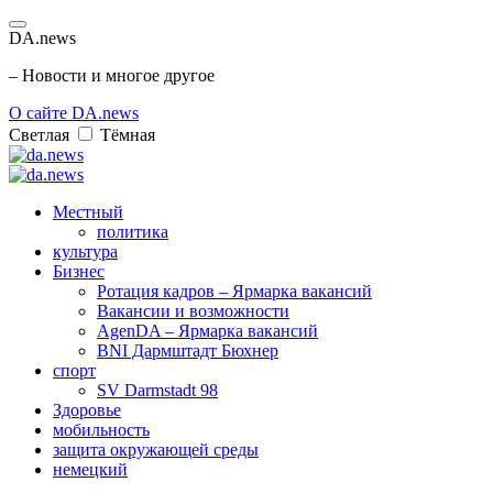
DA.news
– Новости и многое другое
О сайте DA.news
Светлая
Тёмная
Местный
политика
культура
Бизнес
Ротация кадров – Ярмарка вакансий
Вакансии и возможности
AgenDA – Ярмарка вакансий
BNI Дармштадт Бюхнер
спорт
SV Darmstadt 98
Здоровье
мобильность
защита окружающей среды
немецкий