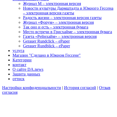
Журнал M – электронная версия
Новости культуры Дармштадта и Южного Гессена
– электронная версия газеты
Радость жизни – электронная версия газеты
Журнал «Форум» – электронная версия
Так оно и есть – электронная бумага
Место встречи в Грисхайме – электронная бумага
Газета «Рейнхайм» – электронная версия
Gerauer Rundclick – ePaper
Gerauer Rundblick – ePaper
услуга
Магазин "Сделано в Южном Гессене"
Категории
контакт
О сайте DA.news
Защита данных
оттиск
Настройки конфиденциальности
|
История согласий
|
Отзыв
согласия