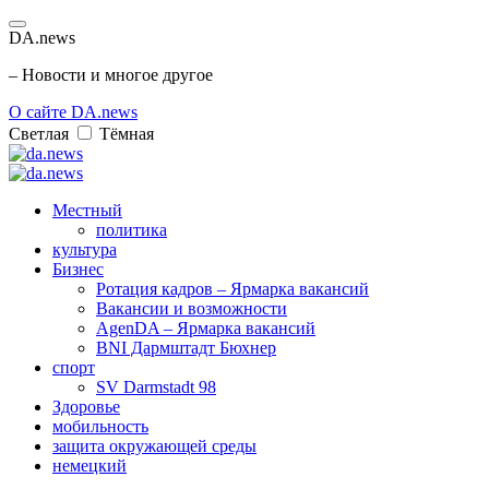
DA.news
– Новости и многое другое
О сайте DA.news
Светлая
Тёмная
Местный
политика
культура
Бизнес
Ротация кадров – Ярмарка вакансий
Вакансии и возможности
AgenDA – Ярмарка вакансий
BNI Дармштадт Бюхнер
спорт
SV Darmstadt 98
Здоровье
мобильность
защита окружающей среды
немецкий