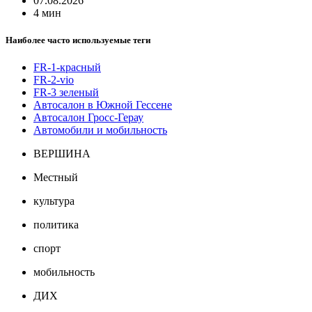
07.08.2026
4 мин
Наиболее часто используемые теги
FR-1-красный
FR-2-vio
FR-3 зеленый
Автосалон в Южной Гессене
Автосалон Гросс-Герау
Автомобили и мобильность
ВЕРШИНА
Местный
культура
политика
спорт
мобильность
ДИХ