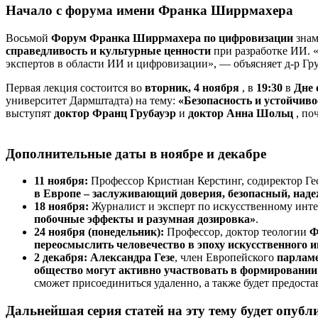
Начало с форума имени Франка Ширрмахера
Восьмой
Форум Франка Ширрмахера по цифровизации
знам
справедливость и культурные ценности
при разработке ИИ. 
экспертов в области ИИ и цифровизации», — объясняет д-р Гру
Первая лекция состоится во
вторник, 4 ноября
, в
19:30
в
Дне 
университет Дармштадта) на тему:
«Безопасность и устойчиво
выступят
доктор Франц Грубауэр
и
доктор Анна Шольц
, по
Дополнительные даты в ноябре и декабре
11 ноября:
Профессор Кристиан Керстинг, содиректор Гес
в Европе – заслуживающий доверия, безопасный, над
18 ноября:
Журналист и эксперт по искусственному инт
побочные эффекты и разумная дозировка»
.
24 ноября (понедельник):
Профессор, доктор теологии
Ф
переосмыслить человечество в эпоху искусственного 
2 декабря:
Александра Гезе
, член Европейского
парламе
общество могут активно участвовать в формировании 
сможет присоединиться удаленно, а также будет предостав
Дальнейшая серия статей на эту тему будет опубл