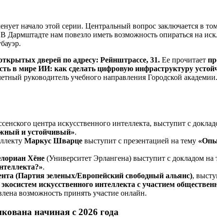
енует начало этой серии. Центральный вопрос заключается в то
«В Дармштадте нам повезло иметь возможность опираться на и
бауэр.
открытых дверей по адресу: Рейнштрассе, 31.
Ее прочитает
пр
сть в мире ИИ: как сделать цифровую инфраструктуру устойч
четный руководитель учебного направления Городской академии
сенского центра искусственного интеллекта, выступит с докла
ежный и устойчивый»
.
еллекту
Маркус Шварце
выступит с презентацией на тему
«Опы
лориан Хёне
(Университет Эрлангена) выступит с докладом на
интеллекта?»
.
нта (Партия зеленых/Европейский свободный альянс)
, выст
экосистем искусственного интеллекта с участием обществен
лена ​​возможность принять участие онлайн.
икована начиная с 2026 года