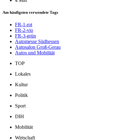
4 Min
Am häufigsten verwendete Tags
FR-1-rot
FR-2-vio
FR-3-grün
Automesse Südhessen
Autosalon Groß-Gerau
Autos und Mobilität
TOP
Lokales
Kultur
Politik
Sport
DIH
Mobilität
Wirtschaft