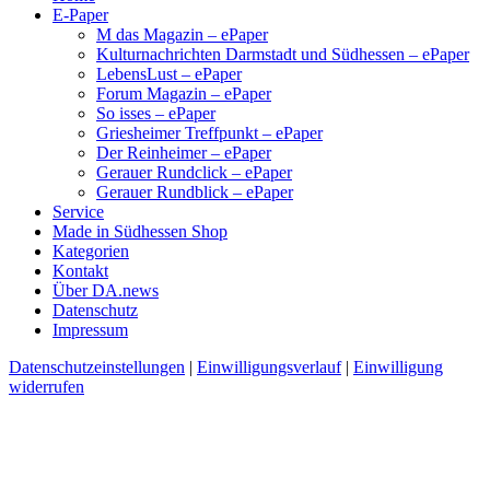
E-Paper
M das Magazin – ePaper
Kulturnachrichten Darmstadt und Südhessen – ePaper
LebensLust – ePaper
Forum Magazin – ePaper
So isses – ePaper
Griesheimer Treffpunkt – ePaper
Der Reinheimer – ePaper
Gerauer Rundclick – ePaper
Gerauer Rundblick – ePaper
Service
Made in Südhessen Shop
Kategorien
Kontakt
Über DA.news
Datenschutz
Impressum
Datenschutzeinstellungen
|
Einwilligungsverlauf
|
Einwilligung
widerrufen