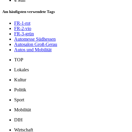
4 Min
Am häufigsten verwendete Tags
FR-1-rot
FR-2-vio
FR-3-grün
Automesse Südhessen
Autosalon Groß-Gerau
Autos und Mobilität
TOP
Lokales
Kultur
Politik
Sport
Mobilität
DIH
Wirtschaft