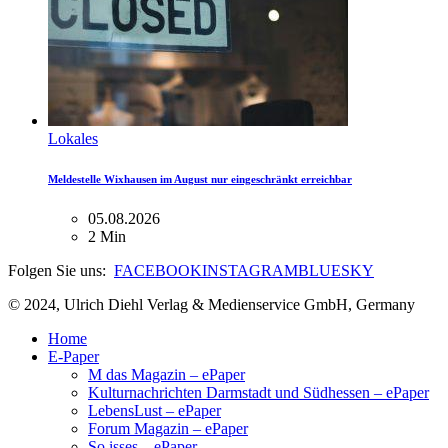
Lokales
Meldestelle Wixhausen im August nur eingeschränkt erreichbar
05.08.2026
2 Min
Folgen Sie uns:
FACEBOOK
INSTAGRAM
BLUESKY
© 2024, Ulrich Diehl Verlag & Medienservice GmbH, Germany
Home
E-Paper
M das Magazin – ePaper
Kulturnachrichten Darmstadt und Südhessen – ePaper
LebensLust – ePaper
Forum Magazin – ePaper
So isses – ePaper