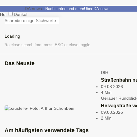
DA.news
– Nachrichten und mehr
Über DA.news
Hell
Dunkel
TOP
Lokales
Kultur
Politik
Sport
Mobilität
DIH
Wirtschaft
Umweltschutz
Mehr laden
Loading
*to close search form press ESC or close toggle
Loading
Beiträge in
TOP
1
/
1
Das Neuste
*to close megamenu form press ESC or close toggle
DIH
Sport
TOP
SGA Trias erfolgreich
Straßenbahn na
09.08.2026
bei Lauf- und
4 Min
Triathlonwettkämpfen
Gerauer Rundblic
18.05.2026
Helwigstraße w
4 Min
09.08.2026
2 Min
Am häufigsten verwendete Tags