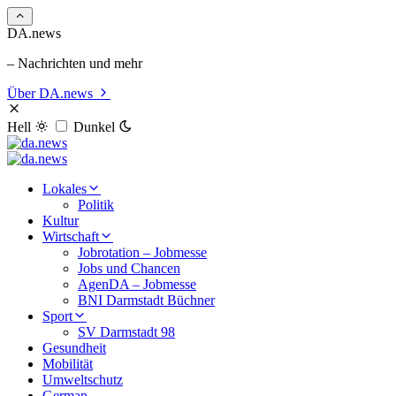
DA.news
– Nachrichten und mehr
Über DA.news
Hell
Dunkel
Lokales
Politik
Kultur
Wirtschaft
Jobrotation – Jobmesse
Jobs und Chancen
AgenDA – Jobmesse
BNI Darmstadt Büchner
Sport
SV Darmstadt 98
Gesundheit
Mobilität
Umweltschutz
German