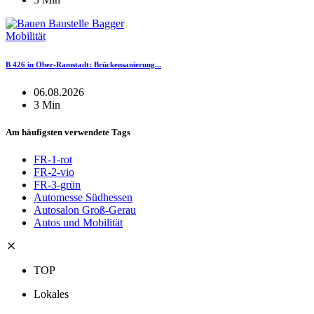
Mobilität
B 426 in Ober-Ramstadt: Brückensanierung...
06.08.2026
3 Min
Am häufigsten verwendete Tags
FR-1-rot
FR-2-vio
FR-3-grün
Automesse Südhessen
Autosalon Groß-Gerau
Autos und Mobilität
TOP
Lokales