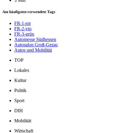
3 Min
Am häufigsten verwendete Tags
FR-1-rot
FR-2-vio
FR-3-grün
Automesse Südhessen
Autosalon Groß-Gerau
Autos und Mobilität
TOP
Lokales
Kultur
Politik
Sport
DIH
Mobilität
Wirtschaft