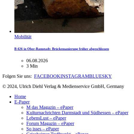
Mobilität
B 426 in Ober-Ramstadt: Brückensanierung früher abgeschlossen
06.08.2026
3 Min
Folgen Sie uns:
FACEBOOK
INSTAGRAM
BLUESKY
© 2024, Ulrich Diehl Verlag & Medienservice GmbH, Germany
Home
E-Paper
M das Magazin – ePaper
Kulturnachrichten Darmstadt und Südhessen – ePaper
LebensLust – ePaper
Forum Magazin – ePaper
So isses – ePaper