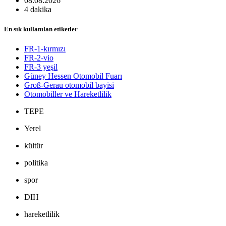
08.08.2026
4 dakika
En sık kullanılan etiketler
FR-1-kırmızı
FR-2-vio
FR-3 yeşil
Güney Hessen Otomobil Fuarı
Groß-Gerau otomobil bayisi
Otomobiller ve Hareketlilik
TEPE
Yerel
kültür
politika
spor
DIH
hareketlilik