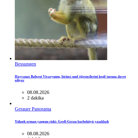
Bessungen
Hayvanat Bahçesi Vivaryumu, birinci sınıf öğrencilerini keşif turuna davet
ediyor
08.08.2026
2 dakika
Gerauer Panorama
Yüksek orman yangını riski: Groß-Gerau barbeküyü yasakladı
08.08.2026