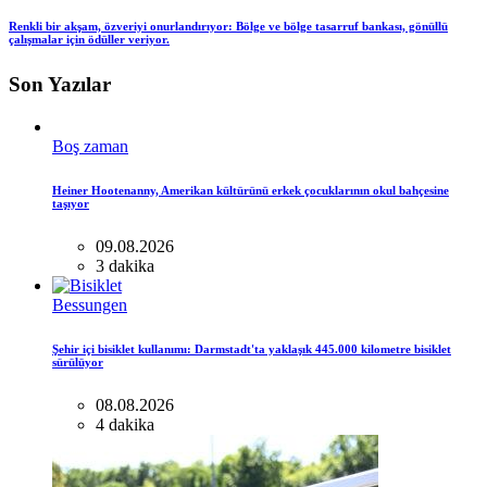
Renkli bir akşam, özveriyi onurlandırıyor: Bölge ve bölge tasarruf bankası, gönüllü
çalışmalar için ödüller veriyor.
Son Yazılar
Boş zaman
Heiner Hootenanny, Amerikan kültürünü erkek çocuklarının okul bahçesine
taşıyor
09.08.2026
3 dakika
Bessungen
Şehir içi bisiklet kullanımı: Darmstadt'ta yaklaşık 445.000 kilometre bisiklet
sürülüyor
08.08.2026
4 dakika