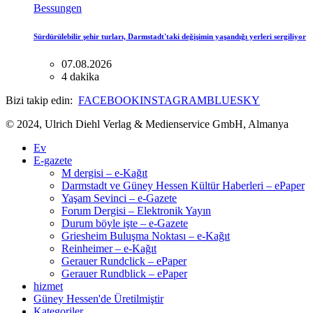
Bessungen
Sürdürülebilir şehir turları, Darmstadt'taki değişimin yaşandığı yerleri sergiliyor
07.08.2026
4 dakika
Bizi takip edin:
FACEBOOK
INSTAGRAM
BLUESKY
© 2024, Ulrich Diehl Verlag & Medienservice GmbH, Almanya
Ev
E-gazete
M dergisi – e-Kağıt
Darmstadt ve Güney Hessen Kültür Haberleri – ePaper
Yaşam Sevinci – e-Gazete
Forum Dergisi – Elektronik Yayın
Durum böyle işte – e-Gazete
Griesheim Buluşma Noktası – e-Kağıt
Reinheimer – e-Kağıt
Gerauer Rundclick – ePaper
Gerauer Rundblick – ePaper
hizmet
Güney Hessen'de Üretilmiştir
Kategoriler