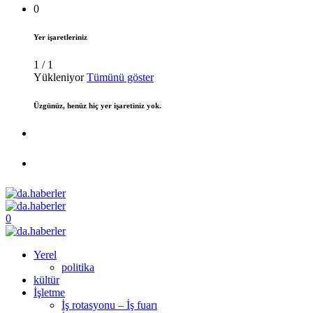
0
Yer işaretleriniz
1
/
1
Yükleniyor
Tümünü göster
Üzgünüz, henüz hiç yer işaretiniz yok.
0
Yerel
politika
kültür
İşletme
İş rotasyonu – İş fuarı