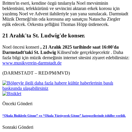
Britten'in eseri, kendine özgü tınılarıyla Noel mevsiminin
beklentisini, tefekkürünü ve sevincini aktaran erkek korosu için
yazılmış Noel ve Advent ilahileriyle yan yana sunulacak. Darmstadt
Müzik Derneği'nin oda korosuna arp sanatçısı Natascha Ziegler
eşlik edecek. Orkestra şefliğini Thomas Höpp üstlenecek.
21 Aralık'ta St. Ludwig'de konser.
Noel öncesi konseri
, 21 Aralık 2025 tarihinde saat 16:00'da
Darmstadt'taki St. Ludwig
Kilisesi'nde gerçekleşecektir . Daha
fazla bilgi için müzik derneğinin internet sitesini ziyaret edebilirsiniz:
www.musikverein-darmstadt.de
(DARMSTADT – RED/PM/MVD)
Önceki Gönderi
“Okula Bisikletle Gitme” ve “Okula Yürüyerek Gitme” kategorilerinde ödüller verildi.
Sonraki Gönderi