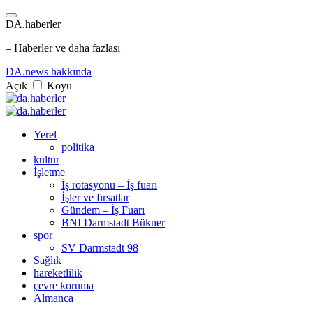
DA.haberler
– Haberler ve daha fazlası
DA.news hakkında
Açık
Koyu
Yerel
politika
kültür
İşletme
İş rotasyonu – İş fuarı
İşler ve fırsatlar
Gündem – İş Fuarı
BNI Darmstadt Bükner
spor
SV Darmstadt 98
Sağlık
hareketlilik
çevre koruma
Almanca