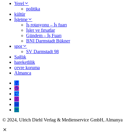
Yerel
politika
kültür
İşletme
İş rotasyonu – İş fuarı
İşler ve fırsatlar
Gündem – İş Fuarı
BNI Darmstadt Bükner
spor
SV Darmstadt 98
Sağlık
hareketlilik
çevre koruma
Almanca
© 2024, Ulrich Diehl Verlag & Medienservice GmbH, Almanya