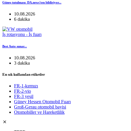
Güneş tutulması: DA.news'ten bildiriyor...
10.08.2026
6 dakika
İş rotasyonu - İş fuarı
Best Auto sunar...
10.08.2026
3 dakika
En sık kullanılan etiketler
FR-1-kırmızı
FR-2-vio
FR-3 yeşil
Güney Hessen Otomobil Fuarı
Groß-Gerau otomobil bayisi
Otomobiller ve Hareketlilik