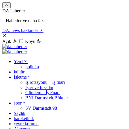
DA.haberler
– Haberler ve daha fazlası
DA.news hakkında
Açık
Koyu
Yerel
politika
kültür
İşletme
İş rotasyonu – İş fuarı
İşler ve fırsatlar
Gündem – İş Fuarı
BNI Darmstadt Bükner
spor
SV Darmstadt 98
Sağlık
hareketlilik
çevre koruma
Almanca