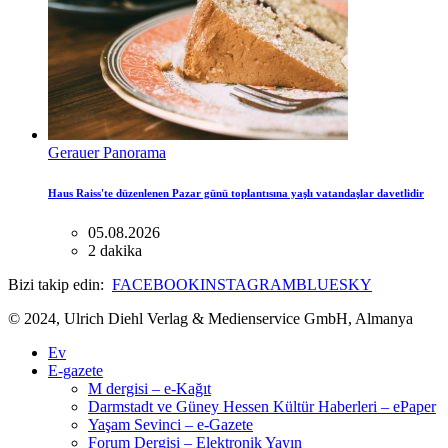
Gerauer Panorama
Haus Raiss'te düzenlenen Pazar günü toplantısına yaşlı vatandaşlar davetlidir
05.08.2026
2 dakika
Bizi takip edin:
FACEBOOK
INSTAGRAM
BLUESKY
© 2024, Ulrich Diehl Verlag & Medienservice GmbH, Almanya
Ev
E-gazete
M dergisi – e-Kağıt
Darmstadt ve Güney Hessen Kültür Haberleri – ePaper
Yaşam Sevinci – e-Gazete
Forum Dergisi – Elektronik Yayın