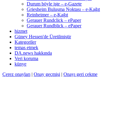
Durum böyle işte – e-Gazete
Griesheim Buluşma Noktası – e-Kağıt
Reinheimer – e-Kağıt
Gerauer Rundclick – ePaper
Gerauer Rundblick – ePaper
hizmet
Güney Hessen'de Üretilmiştir
Kategoriler
temas etmek
DA.news hakkında
Veri koruma
künye
Çerez onayları
|
Onay geçmişi
|
Onayı geri çekme