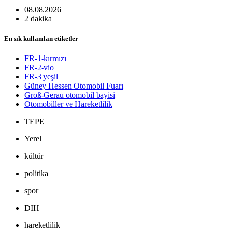
08.08.2026
2 dakika
En sık kullanılan etiketler
FR-1-kırmızı
FR-2-vio
FR-3 yeşil
Güney Hessen Otomobil Fuarı
Groß-Gerau otomobil bayisi
Otomobiller ve Hareketlilik
TEPE
Yerel
kültür
politika
spor
DIH
hareketlilik