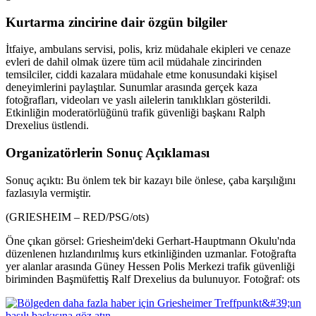
Kurtarma zincirine dair özgün bilgiler
İtfaiye, ambulans servisi, polis, kriz müdahale ekipleri ve cenaze
evleri de dahil olmak üzere tüm acil müdahale zincirinden
temsilciler, ciddi kazalara müdahale etme konusundaki kişisel
deneyimlerini paylaştılar. Sunumlar arasında gerçek kaza
fotoğrafları, videoları ve yaslı ailelerin tanıklıkları gösterildi.
Etkinliğin moderatörlüğünü trafik güvenliği başkanı Ralph
Drexelius üstlendi.
Organizatörlerin Sonuç Açıklaması
Sonuç açıktı: Bu önlem tek bir kazayı bile önlese, çaba karşılığını
fazlasıyla vermiştir.
(GRIESHEIM – RED/PSG/ots)
Öne çıkan görsel: Griesheim'deki Gerhart-Hauptmann Okulu'nda
düzenlenen hızlandırılmış kurs etkinliğinden uzmanlar. Fotoğrafta
yer alanlar arasında Güney Hessen Polis Merkezi trafik güvenliği
biriminden Başmüfettiş Ralf Drexelius da bulunuyor. Fotoğraf: ots