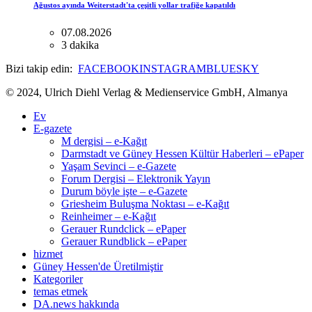
Ağustos ayında Weiterstadt'ta çeşitli yollar trafiğe kapatıldı
07.08.2026
3 dakika
Bizi takip edin:
FACEBOOK
INSTAGRAM
BLUESKY
© 2024, Ulrich Diehl Verlag & Medienservice GmbH, Almanya
Ev
E-gazete
M dergisi – e-Kağıt
Darmstadt ve Güney Hessen Kültür Haberleri – ePaper
Yaşam Sevinci – e-Gazete
Forum Dergisi – Elektronik Yayın
Durum böyle işte – e-Gazete
Griesheim Buluşma Noktası – e-Kağıt
Reinheimer – e-Kağıt
Gerauer Rundclick – ePaper
Gerauer Rundblick – ePaper
hizmet
Güney Hessen'de Üretilmiştir
Kategoriler
temas etmek
DA.news hakkında