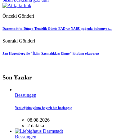
Önceki Gönderi
Darmstadt'ta Dünya Temizlik Günü: EAD ve NABU çağrıda bulunuyor...
Sonraki Gönderi
Jan Hegenberg ile "İklim Saçmalıkları Bingo" kitabını okuyoruz
Son Yazılar
Bessungen
Yeni eğitim yılına hayırlı bir başlangıç
08.08.2026
2 dakika
Bessungen