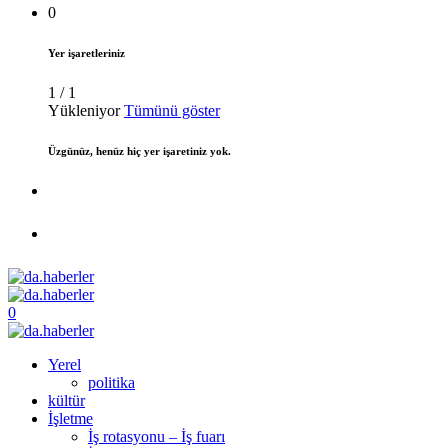
0
Yer işaretleriniz
1
/
1
Yükleniyor
Tümünü göster
Üzgünüz, henüz hiç yer işaretiniz yok.
0
Yerel
politika
kültür
İşletme
İş rotasyonu – İş fuarı