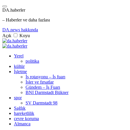
DA.haberler
– Haberler ve daha fazlası
DA.news hakkında
Açık
Koyu
Yerel
politika
kültür
İşletme
İş rotasyonu – İş fuarı
İşler ve fırsatlar
Gündem – İş Fuarı
BNI Darmstadt Bükner
spor
SV Darmstadt 98
Sağlık
hareketlilik
çevre koruma
Almanca