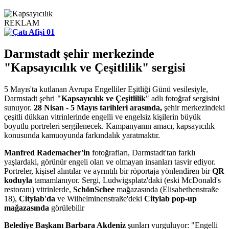
REKLAM
Darmstadt şehir merkezinde
"Kapsayıcılık ve Çeşitlilik" sergisi
5 Mayıs'ta kutlanan Avrupa Engelliler Eşitliği Günü vesilesiyle,
Darmstadt şehri
"Kapsayıcılık ve Çeşitlilik
" adlı fotoğraf sergisini
sunuyor.
28 Nisan - 5 Mayıs tarihleri ​​arasında,
şehir merkezindeki
çeşitli dükkan vitrinlerinde engelli ve engelsiz kişilerin büyük
boyutlu portreleri sergilenecek. Kampanyanın amacı, kapsayıcılık
konusunda kamuoyunda farkındalık yaratmaktır.
Manfred Rademacher'in
fotoğrafları, Darmstadt'tan farklı
yaşlardaki, görünür engeli olan ve olmayan insanları tasvir ediyor.
Portreler, kişisel alıntılar ve ayrıntılı bir röportaja yönlendiren bir
QR
koduyla
tamamlanıyor. Sergi, Ludwigsplatz'daki (eski McDonald's
restoranı) vitrinlerde,
SchönSchee
mağazasında (Elisabethenstraße
18),
Citylab'da
ve Wilhelminenstraße'deki
Citylab pop-up
mağazasında
görülebilir
Belediye Başkanı Barbara Akdeniz
şunları vurguluyor: "Engelli