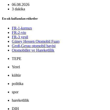
06.08.2026
3 dakika
En sık kullanılan etiketler
FR-1-kırmızı
FR-2-vio
FR-3 yeşil
Güney Hessen Otomobil Fuarı
Groß-Gerau otomobil bayisi
Otomobiller ve Hareketlilik
TEPE
Yerel
kültür
politika
spor
hareketlilik
DIH