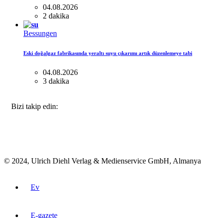
04.08.2026
2 dakika
Bessungen
Eski doğalgaz fabrikasında yeraltı suyu çıkarımı artık düzenlemeye tabi
04.08.2026
3 dakika
FACEBOOK
INSTAGRAM
BLUESKY
Bizi takip edin:
© 2024, Ulrich Diehl Verlag & Medienservice GmbH, Almanya
Ev
E-gazete