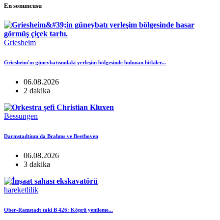
En sonuncusu
Griesheim
Griesheim'ın güneybatısındaki yerleşim bölgesinde bulunan bitkiler...
06.08.2026
2 dakika
Bessungen
Darmstadtium'da Brahms ve Beethoven
06.08.2026
3 dakika
hareketlilik
Ober-Ramstadt'taki B 426: Köprü yenileme...