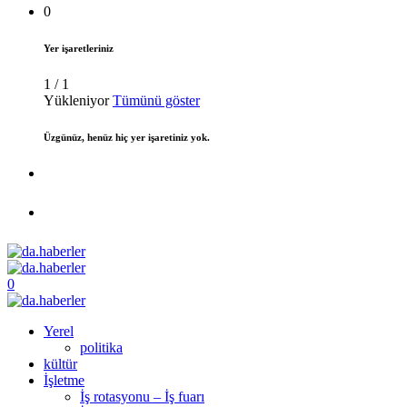
0
Yer işaretleriniz
1
/
1
Yükleniyor
Tümünü göster
Üzgünüz, henüz hiç yer işaretiniz yok.
0
Yerel
politika
kültür
İşletme
İş rotasyonu – İş fuarı