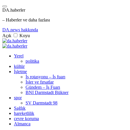
DA.haberler
– Haberler ve daha fazlası
DA.news hakkında
Açık
Koyu
Yerel
politika
kültür
İşletme
İş rotasyonu – İş fuarı
İşler ve fırsatlar
Gündem – İş Fuarı
BNI Darmstadt Bükner
spor
SV Darmstadt 98
Sağlık
hareketlilik
çevre koruma
Almanca