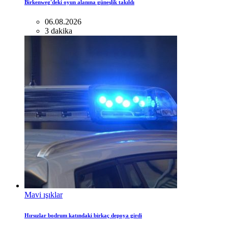
Birkenweg'deki oyun alanına güneşlik takıldı
06.08.2026
3 dakika
Mavi ışıklar
Hırsızlar bodrum katındaki birkaç depoya girdi