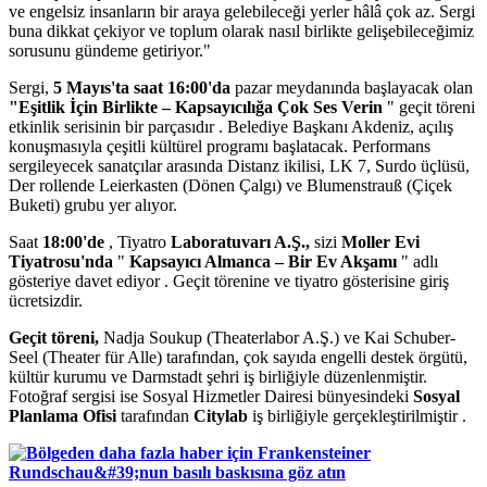
ve engelsiz insanların bir araya gelebileceği yerler hâlâ çok az. Sergi
buna dikkat çekiyor ve toplum olarak nasıl birlikte gelişebileceğimiz
sorusunu gündeme getiriyor."
Sergi,
5 Mayıs'ta saat 16:00'da
pazar meydanında başlayacak olan
"Eşitlik İçin Birlikte – Kapsayıcılığa Çok Ses Verin
" geçit töreni
etkinlik serisinin bir parçasıdır . Belediye Başkanı Akdeniz, açılış
konuşmasıyla çeşitli kültürel programı başlatacak. Performans
sergileyecek sanatçılar arasında Distanz ikilisi, LK 7, Surdo üçlüsü,
Der rollende Leierkasten (Dönen Çalgı) ve Blumenstrauß (Çiçek
Buketi) grubu yer alıyor.
Saat
18:00'de
, Tiyatro
Laboratuvarı A.Ş.,
sizi
Moller Evi
Tiyatrosu'nda
"
Kapsayıcı Almanca – Bir Ev Akşamı
" adlı
gösteriye davet ediyor . Geçit törenine ve tiyatro gösterisine giriş
ücretsizdir.
Geçit töreni,
Nadja Soukup (Theaterlabor A.Ş.) ve Kai Schuber-
Seel (Theater für Alle) tarafından, çok sayıda engelli destek örgütü,
kültür kurumu ve Darmstadt şehri iş birliğiyle düzenlenmiştir.
Fotoğraf sergisi ise Sosyal Hizmetler Dairesi bünyesindeki
Sosyal
Planlama Ofisi
tarafından
Citylab
iş birliğiyle gerçekleştirilmiştir .