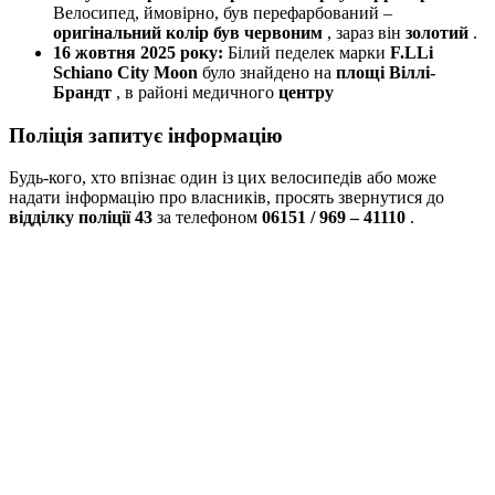
Велосипед, ймовірно, був перефарбований –
оригінальний колір був червоним
, зараз він
золотий
.
16 жовтня 2025 року:
Білий педелек марки
F.LLi
Schiano
City Moon
було знайдено на
площі Віллі-
Брандт
, в районі медичного
центру
Поліція запитує інформацію
Будь-кого, хто впізнає один із цих велосипедів або може
надати інформацію про власників, просять звернутися до
відділку поліції 43
за телефоном
06151 / 969 – 41110
.