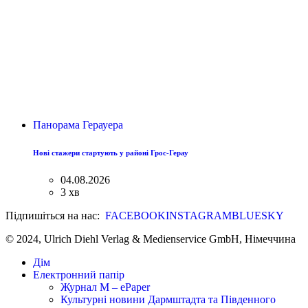
Панорама Герауера
Нові стажери стартують у районі Грос-Герау
04.08.2026
3 хв
Підпишіться на нас:
FACEBOOK
INSTAGRAM
BLUESKY
© 2024, Ulrich Diehl Verlag & Medienservice GmbH, Німеччина
Дім
Електронний папір
Журнал M – ePaper
Культурні новини Дармштадта та Південного