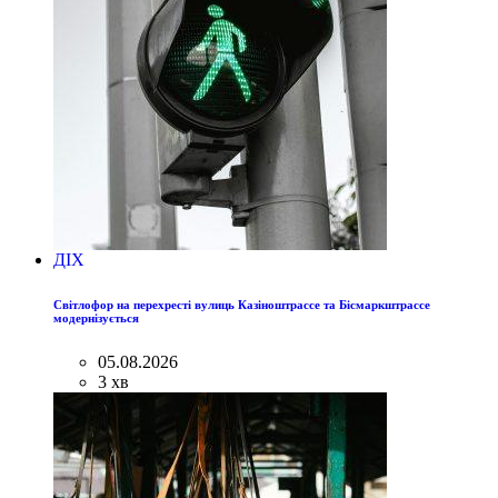
ДІХ
Світлофор на перехресті вулиць Казіноштрассе та Бісмаркштрассе
модернізується
05.08.2026
3 хв