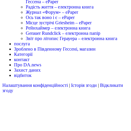
Гессена – ePaper
Радість життя – електронна книга
Журнал «Форум» – ePaper
Ось так воно і є – ePaper
Місце зустрічі Griesheim – ePaper
Рейнхаймер – електронна книга
Gerauer Rundclick – електронна папір
Звіт про літопис Герауера – електронна книга
послуга
Зроблено в Південному Гессені, магазин
Категорії
контакт
Про DA.news
Захист даних
відбиток
Налаштування конфіденційності
|
Історія згоди
|
Відкликати
згоду