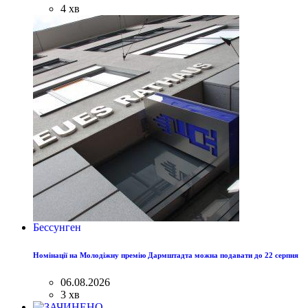
4 хв
Бессунген
Номінації на Молодіжну премію Дармштадта можна подавати до 22 серпня
06.08.2026
3 хв