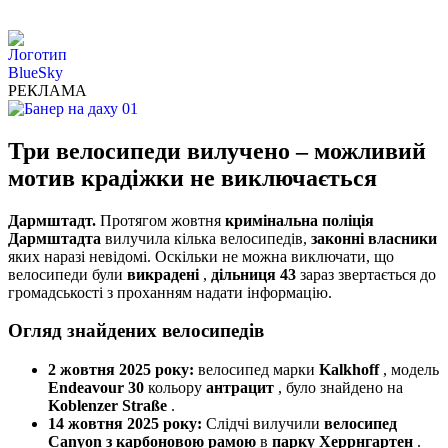
РЕКЛАМА
Три велосипеди вилучено – можливий
мотив крадіжки не виключається
Дармштадт.
Протягом жовтня
кримінальна поліція
Дармштадта
вилучила кілька велосипедів,
законні власники
яких наразі невідомі. Оскільки не можна виключати, що
велосипеди були
викрадені
,
дільниця 43
зараз звертається до
громадськості з проханням надати інформацію.
Огляд знайдених велосипедів
2 жовтня 2025 року:
велосипед марки
Kalkhoff
, модель
Endeavour 30
кольору
антрацит
, було знайдено на
Koblenzer Straße
.
14 жовтня 2025 року:
Слідчі вилучили
велосипед
Canyon з карбоновою рамою
в
парку Херрнгартен
.