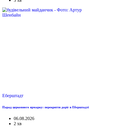
3 хв
Еберштадт
Парад церковного ярмарку: перекриття доріг в Еберштадті
06.08.2026
2 хв