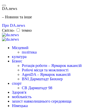
DA.news
– Новини та інше
Про DA.news
Світло-
темно
Місцевий
політика
культура
Бізнес
Ротація роботи – Ярмарок вакансій
Робочі місця та можливості
AgenDA – Ярмарок вакансій
BNI Дармштадт Бюхнер
спорт
СВ Дармштадт 98
Здоров'я
мобільність
захист навколишнього середовища
Німецька