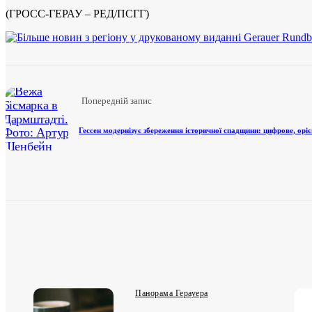
(ГРОСС-ГЕРАУ – РЕД/ПСГГ)
Парад церковного ярмарку: перекриття доріг в Еберштадті
Попередній запис
06.08.2026
2 хв
Гессен модернізує збереження історичної спадщини: цифрове, орі
Панорама Герауера