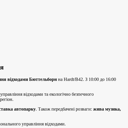
ня
ння відходами Бюттельборн
на Hardt/B42. З 10:00 до 16:00
 управління відходами та екологічно безпечного
регіон.
ставка автопарку
. Також передбачені розваги:
​​жива музика,
іонального управління відходами.