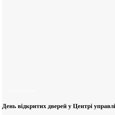
© 2024, Ulrich Diehl Verlag & Medienservice GmbH,
Німеччина
Панорама Герауера
День відкритих дверей у Центрі управл