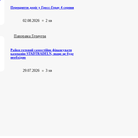
Перекриття доріг у Гросс-Герау 4 серпня
02.08.2026
2 хв
Панорама Герауера
Район готовий самостійно фінансувати
кампанію STADTRADELN, якщо це буде
необхідно
29.07.2026
3 хв