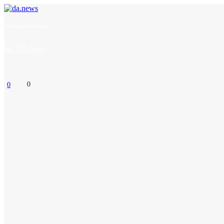
– Новини та інше
Про DA.news
0
0