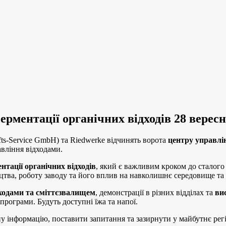
ерментації органічних відходів 28 верес
afts-Service GmbH) та Riedwerke відчинять ворота
центру управлі
авління відходами.
нтації органічних відходів
, який є важливим кроком до сталого
цтва, роботу заводу та його вплив на навколишнє середовище та 
дходами та сміттєзвалищем
, демонстрації в різних відділах та
ви
програми. Будуть доступні їжа та напої.
 інформацію, поставити запитання та зазирнути у майбутнє рег