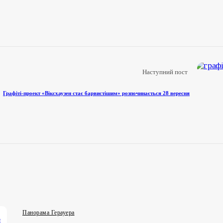
Наступний пост
Графіті-проект «Віксхаузен стає барвистішим» розпочинається 28 вересня
Панорама Герауера