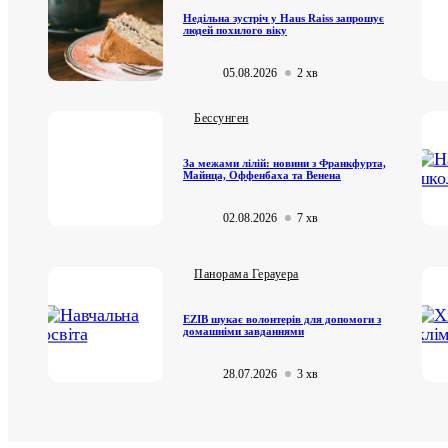
Недільна зустріч у Haus Raiss запрошує
людей похилого віку
05.08.2026
2 хв
Бессунген
За межами лілій: новини з Франкфурта,
Майнца, Оффенбаха та Венена
02.08.2026
7 хв
Панорама Герауера
EZIB шукає волонтерів для допомоги з
домашніми завданнями
28.07.2026
3 хв