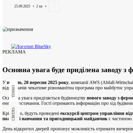
25.09.2025
2 хв
B 426 в Обер-Рамштадті: реконструкція мосту...
РЕКЛАМА
06.08.2026
3 хв
Основна увага буде приділена заводу з ф
У
неділю, 28 вересня 2025 року
, компанії AWS (Abfall-Wirtsch
ТЕМНО
відвідувачів чекатиме різноманітна програма про майбутнє упр
Основна увага приділяється будівництву
нового заводу з ферме
енергопостачання. Гості отримають інформацію про хід будівни
Höch Gerüstbau надає інформацію про...
СВІТЛО-
Крім того, будуть проведені
екскурсії центром управління ві
пожежні навчання та пригодницький майданчик
є частиною 
06.08.2026
3 хв
День відкритих дверей пропонує можливість отримати вичерпну