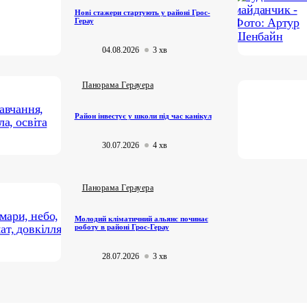
Нові стажери стартують у районі Грос-
Герау
04.08.2026
3 хв
Панорама Герауера
Район інвестує у школи під час канікул
30.07.2026
4 хв
Панорама Герауера
Молодий кліматичний альянс починає
роботу в районі Грос-Герау
28.07.2026
3 хв