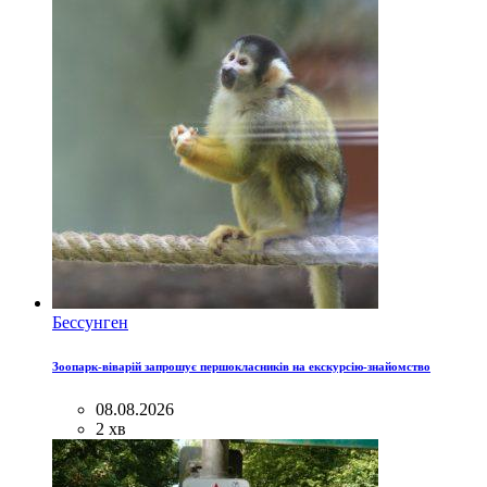
Бессунген
Зоопарк-віварій запрошує першокласників на екскурсію-знайомство
08.08.2026
2 хв