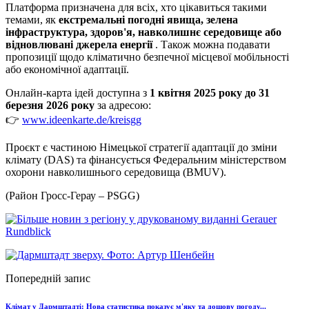
Платформа призначена для всіх, хто цікавиться такими
темами, як
екстремальні погодні явища, зелена
інфраструктура, здоров'я, навколишнє середовище або
відновлювані джерела енергії
. Також можна подавати
пропозиції щодо кліматично безпечної місцевої мобільності
або економічної адаптації.
Онлайн-карта ідей доступна з
1 квітня 2025 року до 31
березня 2026 року
за адресою:
👉
www.ideenkarte.de/kreisgg
Проєкт є частиною Німецької стратегії адаптації до зміни
клімату (DAS) та фінансується Федеральним міністерством
охорони навколишнього середовища (BMUV).
(Район Гросс-Герау – PSGG)
Попередній запис
Клімат у Дармштадті: Нова статистика показує м'яку та дощову погоду...