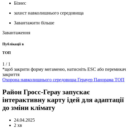
Бізнес
захист навколишнього середовища
Завантажити більше
Завантаження
Публікації в
ТОП
1
/
1
*щоб закрити форму мегаменю, натисніть ESC або перемикач
закриття
Охорона навколишнього середовища
Герауер Панорама
ТОП
Район Гросс-Герау запускає
інтерактивну карту ідей для адаптації
до зміни клімату
24.04.2025
2 хв