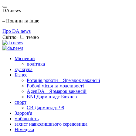
DA.news
– Новини та інше
Про DA.news
Світло-
темно
Місцевий
політика
культура
Бізнес
Ротація роботи – Ярмарок вакансій
Робочі місця та можливості
AgenDA – Ярмарок вакансій
BNI Дармштадт Бюхнер
спорт
СВ Дармштадт 98
Здоров'я
мобільність
захист навколишнього середовища
Німецька