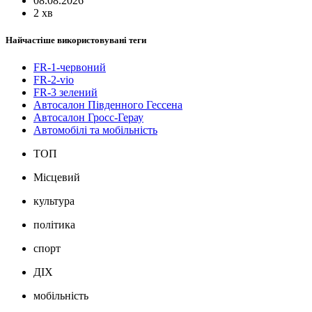
08.08.2026
2 хв
Найчастіше використовувані теги
FR-1-червоний
FR-2-vio
FR-3 зелений
Автосалон Південного Гессена
Автосалон Гросс-Герау
Автомобілі та мобільність
ТОП
Місцевий
культура
політика
спорт
ДІХ
мобільність