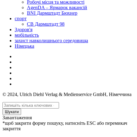
Робочі місця та можливості
AgenDA – Ярмарок вакансій
BNI Дармштадт Бюхнер
спорт
СВ Дармштадт 98
Здоров'я
мобільність
захист навколишнього середовища
Німецька
© 2024, Ulrich Diehl Verlag & Medienservice GmbH, Німеччина
Шукати
Завантаження
*щоб закрити форму пошуку, натисніть ESC або перемикач
закриття