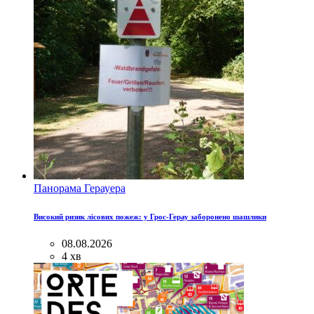
Панорама Герауера
Високий ризик лісових пожеж: у Грос-Герау заборонено шашлики
08.08.2026
4 хв