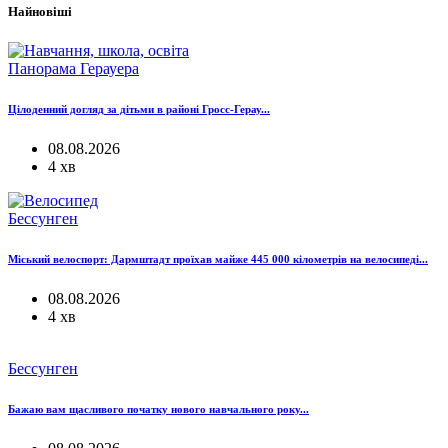
Найновіші
Панорама Герауера
Цілоденний догляд за дітьми в районі Гросс-Герау...
08.08.2026
4 хв
Бессунген
Міський велоспорт: Дармштадт проїхав майже 445 000 кілометрів на велосипеді...
08.08.2026
4 хв
Бессунген
Бажаю вам щасливого початку нового навчального року...