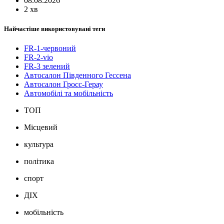
08.08.2026
2 хв
Найчастіше використовувані теги
FR-1-червоний
FR-2-vio
FR-3 зелений
Автосалон Південного Гессена
Автосалон Гросс-Герау
Автомобілі та мобільність
ТОП
Місцевий
культура
політика
спорт
ДІХ
мобільність