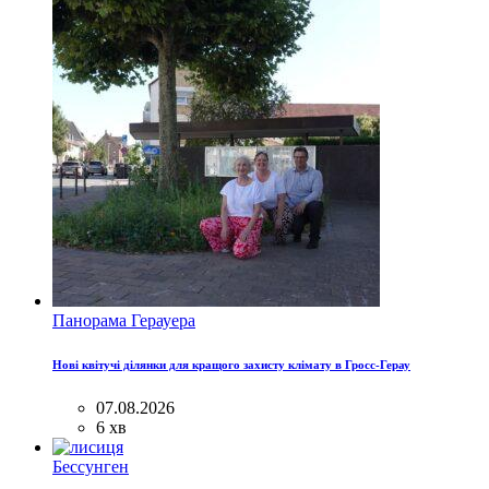
Панорама Герауера
Нові квітучі ділянки для кращого захисту клімату в Гросс-Герау
07.08.2026
6 хв
Бессунген