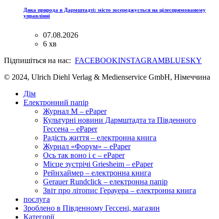
Дика природа в Дармштадті: місто зосереджується на цілеспрямованому
управлінні
07.08.2026
6 хв
Підпишіться на нас:
FACEBOOK
INSTAGRAM
BLUESKY
© 2024, Ulrich Diehl Verlag & Medienservice GmbH, Німеччина
Дім
Електронний папір
Журнал M – ePaper
Культурні новини Дармштадта та Південного
Гессена – ePaper
Радість життя – електронна книга
Журнал «Форум» – ePaper
Ось так воно і є – ePaper
Місце зустрічі Griesheim – ePaper
Рейнхаймер – електронна книга
Gerauer Rundclick – електронна папір
Звіт про літопис Герауера – електронна книга
послуга
Зроблено в Південному Гессені, магазин
Категорії