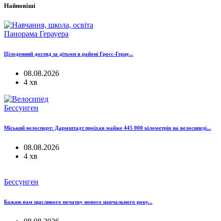
Найновіші
Панорама Герауера
Цілоденний догляд за дітьми в районі Гросс-Герау...
08.08.2026
4 хв
Бессунген
Міський велоспорт: Дармштадт проїхав майже 445 000 кілометрів на велосипеді...
08.08.2026
4 хв
Бессунген
Бажаю вам щасливого початку нового навчального року...