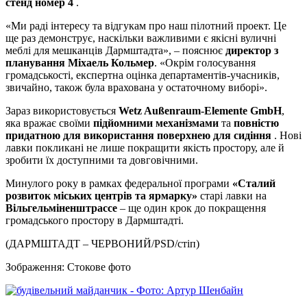
стенд номер 4
.
«Ми раді інтересу та відгукам про наш пілотний проект. Це
ще раз демонструє, наскільки важливими є якісні вуличні
меблі для мешканців Дармштадта», – пояснює
директор з
планування Міхаель Кольмер
. «Окрім голосування
громадськості, експертна оцінка департаментів-учасників,
звичайно, також була врахована у остаточному виборі».
Зараз використовується
Wetz Außenraum-Elemente GmbH
,
яка вражає своїми
підйомними механізмами
та
повністю
придатною для використання поверхнею для сидіння
. Нові
лавки покликані не лише покращити якість простору, але й
зробити їх доступними та довговічними.
Минулого року в рамках федеральної програми
«Сталий
розвиток міських центрів та ярмарку»
старі лавки на
Вільгельміненштрассе
– ще один крок до покращення
громадського простору в Дармштадті.
(ДАРМШТАДТ – ЧЕРВОНИЙ/PSD/стіп)
Зображення: Стокове фото