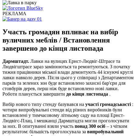
РЕКЛАМА
Участь громадян впливає на вибір
вуличних меблів / Встановлення
завершено до кінця листопада
Дармштадт.
Лавки на вулицях Ернст-Людвіг-Штрасе та
Людвігштрасе зараз замінюються та ремонтуються. З початку
тижня працівники міської влади демонтують 44 існуючі круглі
лавки навколо дерев. Після цього у співпраці з Департаментом
парків та зелених зон буде встановлено захисні бар'єри для
стовбурів дерев, перш ніж буде встановлено нові лавки.
Роботи планується завершити
до кінця листопада
.
Вибір нового типу стенду базувався на
участі громадськості
:
чотири випробувальні стенди від різних виробників були
встановлені у тимчасовому літньому саду на площі Ернст-
Людвігс-Плац, і мешканці Дармштадта могли проголосувати
за них. В опитуванні взяли участь
понад 300 осіб
– з чітким
результатом: більшість проголосувала за
випробувальний