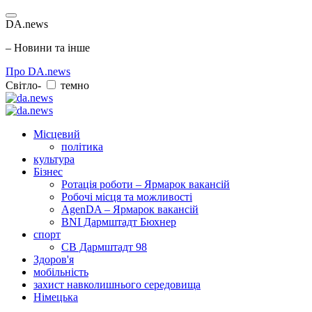
DA.news
– Новини та інше
Про DA.news
Світло-
темно
Місцевий
політика
культура
Бізнес
Ротація роботи – Ярмарок вакансій
Робочі місця та можливості
AgenDA – Ярмарок вакансій
BNI Дармштадт Бюхнер
спорт
СВ Дармштадт 98
Здоров'я
мобільність
захист навколишнього середовища
Німецька