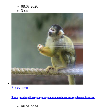
08.08.2026
3 хв
Бессунген
Зоопарк-віварій запрошує першокласників на екскурсію-знайомство
08.08.2026