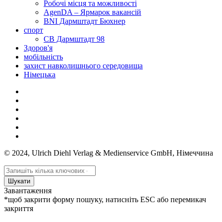
Робочі місця та можливості
AgenDA – Ярмарок вакансій
BNI Дармштадт Бюхнер
спорт
СВ Дармштадт 98
Здоров'я
мобільність
захист навколишнього середовища
Німецька
© 2024, Ulrich Diehl Verlag & Medienservice GmbH, Німеччина
Шукати
Завантаження
*щоб закрити форму пошуку, натисніть ESC або перемикач
закриття