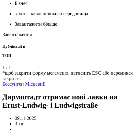
Бізнес
захист навколишнього середовища
Завантажити більше
Завантаження
Публікації в
ТОП
1
/
1
*щоб закрити форму мегаменю, натисніть ESC або перемикач
закриття
Бессунген
Місцевий
Дармштадт отримає нові лавки на
Ernst-Ludwig- і Ludwigstraße
09.11.2025
3 хв