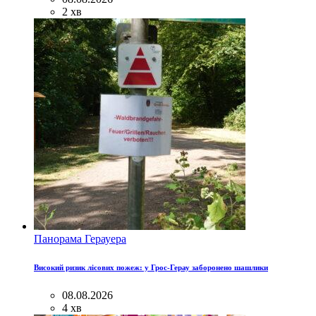
2 хв
Панорама Герауера
Високий ризик лісових пожеж: у Грос-Герау заборонено шашлики
08.08.2026
4 хв