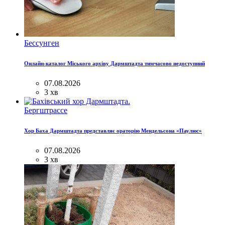
Бессунген
Онлайн-каталог Міського архіву Дармштадта тимчасово недоступний
07.08.2026
3 хв
Бергштрассе
Хор Баха Дармштадта представляє ораторію Мендельсона «Паулюс»
07.08.2026
3 хв