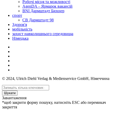
Робочі місця та можливості
AgenDA – Ярмарок вакансій
BNI Дармштадт Бюхнер
спорт
СВ Дармштадт 98
Здоров'я
мобільність
захист навколишнього середовища
Німецька
© 2024, Ulrich Diehl Verlag & Medienservice GmbH, Німеччина
Шукати
Завантаження
*щоб закрити форму пошуку, натисніть ESC або перемикач
закриття