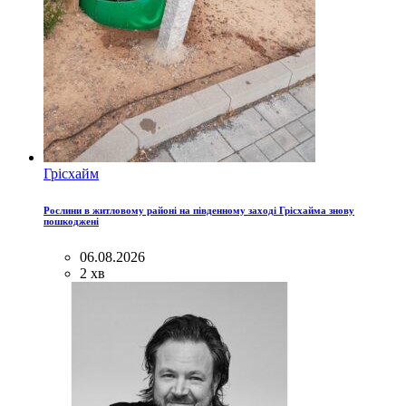
Грісхайм
Рослини в житловому районі на південному заході Грісхайма знову
пошкоджені
06.08.2026
2 хв