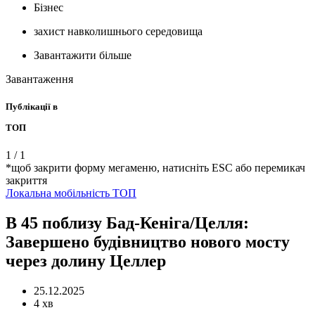
Бізнес
захист навколишнього середовища
Завантажити більше
Завантаження
Публікації в
ТОП
1
/
1
*щоб закрити форму мегаменю, натисніть ESC або перемикач
закриття
Локальна
мобільність
ТОП
B 45 поблизу Бад-Кеніга/Целля:
Завершено будівництво нового мосту
через долину Целлер
25.12.2025
4 хв