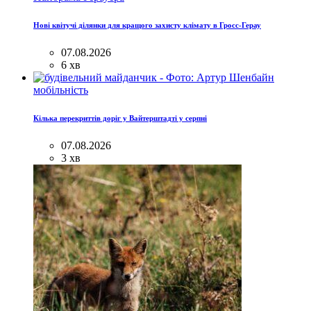
Нові квітучі ділянки для кращого захисту клімату в Гросс-Герау
07.08.2026
6 хв
мобільність
Кілька перекриттів доріг у Вайтерштадті у серпні
07.08.2026
3 хв