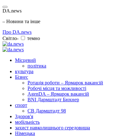
DA.news
– Новини та інше
Про DA.news
Світло-
темно
Місцевий
політика
культура
Бізнес
Ротація роботи – Ярмарок вакансій
Робочі місця та можливості
AgenDA – Ярмарок вакансій
BNI Дармштадт Бюхнер
спорт
СВ Дармштадт 98
Здоров'я
мобільність
захист навколишнього середовища
Німецька