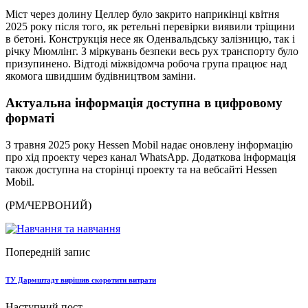
Міст через долину Целлер було закрито наприкінці квітня
2025 року після того, як ретельні перевірки виявили тріщини
в бетоні. Конструкція несе як Оденвальдську залізницю, так і
річку Мюмлінг. З міркувань безпеки весь рух транспорту було
призупинено. Відтоді міжвідомча робоча група працює над
якомога швидшим будівництвом заміни.
Актуальна інформація доступна в цифровому
форматі
З травня 2025 року Hessen Mobil надає оновлену інформацію
про хід проекту через канал WhatsApp. Додаткова інформація
також доступна на сторінці проекту та на вебсайті Hessen
Mobil.
(PM/ЧЕРВОНИЙ)
Попередній запис
ТУ Дармштадт вирішив скоротити витрати
Наступний пост