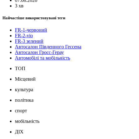
07.08.2026
3 хв
Найчастіше використовувані теги
FR-1-червоний
FR-2-vio
FR-3 зелений
Автосалон Південного Гессена
Автосалон Гросс-Герау
Автомобілі та мобільність
ТОП
Місцевий
культура
політика
спорт
мобільність
ДІХ