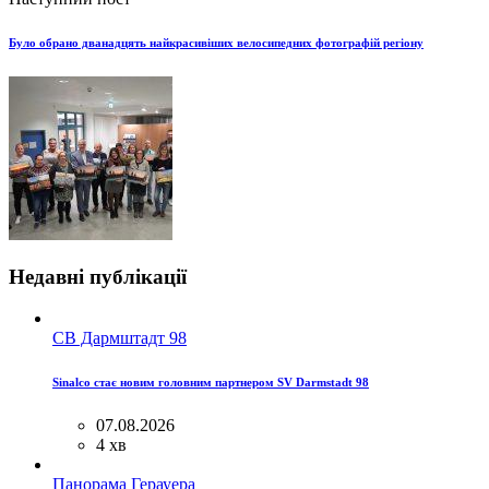
Було обрано дванадцять найкрасивіших велосипедних фотографій регіону
Недавні публікації
СВ Дармштадт 98
Sinalco стає новим головним партнером SV Darmstadt 98
07.08.2026
4 хв
Панорама Герауера