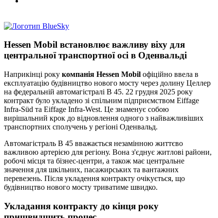
Hessen Mobil встановлює важливу віху для
центральної транспортної осі в Оденвальді
Наприкінці року
компанія Hessen Mobil
офіційно ввела в
експлуатацію будівництво нового мосту через долину Целлер
на федеральній автомагістралі B 45. 22 грудня 2025 року
контракт було укладено зі спільним підприємством Eiffage
Infra-Süd та Eiffage Infra-West. Це знаменує собою
вирішальний крок до відновлення одного з найважливіших
транспортних сполучень у регіоні Оденвальд.
Автомагістраль B 45 вважається незамінною життєво
важливою артерією для регіону. Вона з'єднує житлові райони,
робочі місця та бізнес-центри, а також має центральне
значення для шкільних, пасажирських та вантажних
перевезень. Після укладення контракту очікується, що
будівництво нового мосту триватиме швидко.
Укладання контракту до кінця року
пришвидшить процес