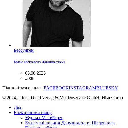
Бессунген
Брамс і Бетховен у Дармштадтіумі
06.08.2026
3 хв
Підпишіться на нас:
FACEBOOK
INSTAGRAM
BLUESKY
© 2024, Ulrich Diehl Verlag & Medienservice GmbH, Німеччина
Дім
Електронний папір
Журнал M – ePaper
Культурні новини Дармштадта та Південного
Гессена – ePaper