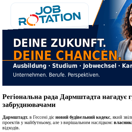
Регіональна рада Дармштадта нагадує гр
забруднювачами
Дармштадт.
в Гессені діє
новий будівельний кодекс
, який зві
проектів у майбутньому, але з вирішальним наслідком:
власники
відходів.