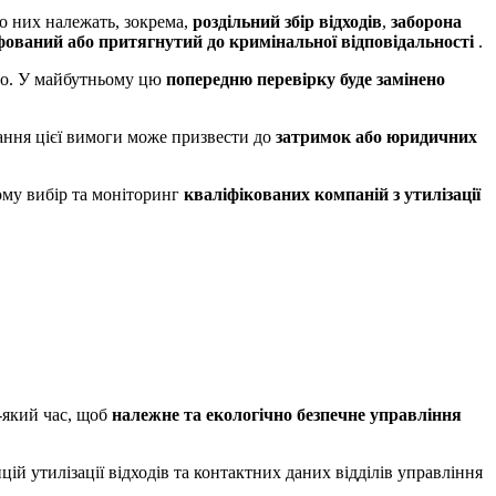
 них належать, зокрема,
роздільний збір відходів
,
заборона
ований або притягнутий до кримінальної відповідальності
.
тво. У майбутньому цю
попередню перевірку буде замінено
нання цієї вимоги може призвести до
затримок або юридичних
ому вибір та моніторинг
кваліфікованих компаній з утилізації
-який час, щоб
належне та екологічно безпечне управління
й утилізації відходів та контактних даних відділів управління