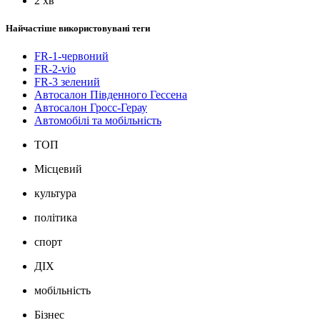
2 хв
Найчастіше використовувані теги
FR-1-червоний
FR-2-vio
FR-3 зелений
Автосалон Південного Гессена
Автосалон Гросс-Герау
Автомобілі та мобільність
ТОП
Місцевий
культура
політика
спорт
ДІХ
мобільність
Бізнес