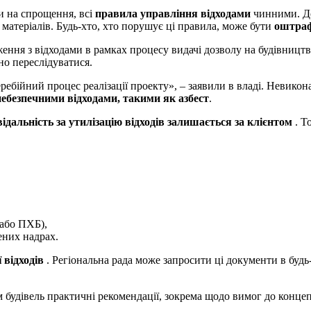
и на спрощення, всі
правила управління відходами
чинними. До
матеріалів. Будь-хто, хто порушує ці правила, може бути
оштраф
ження з відходами в рамках процесу видачі дозволу на будівниц
о переслідуватися.
ребійний процес реалізації проекту», – заявили в владі. Невико
небезпечними відходами, такими як азбест
.
відальність за утилізацію відходів залишається за клієнтом
. Т
 або ПХБ),
ених надрах.
 відходів
. Регіональна рада може запросити ці документи в будь
будівель практичні рекомендації, зокрема щодо вимог до концепці