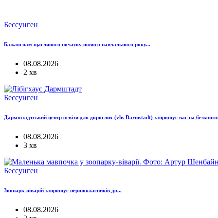
Бессунген
Бажаю вам щасливого початку нового навчального року...
08.08.2026
2 хв
Бессунген
Дармштадтський центр освіти для дорослих (vhs Darmstadt) запрошує вас на безкошто
08.08.2026
3 хв
Бессунген
Зоопарк-віварій запрошує першокласників до...
08.08.2026