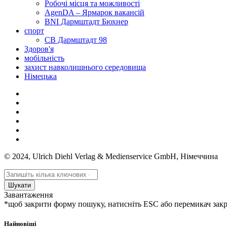
Робочі місця та можливості
AgenDA – Ярмарок вакансій
BNI Дармштадт Бюхнер
спорт
СВ Дармштадт 98
Здоров'я
мобільність
захист навколишнього середовища
Німецька
© 2024, Ulrich Diehl Verlag & Medienservice GmbH, Німеччина
Шукати
Завантаження
*щоб закрити форму пошуку, натисніть ESC або перемикач зак
Найновіші