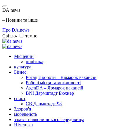
DA.news
– Новини та інше
Про DA.news
Світло-
темно
Місцевий
політика
культура
Бізнес
Ротація роботи – Ярмарок вакансій
Робочі місця та можливості
AgenDA – Ярмарок вакансій
BNI Дармштадт Бюхнер
спорт
СВ Дармштадт 98
Здоров'я
мобільність
захист навколишнього середовища
Німецька