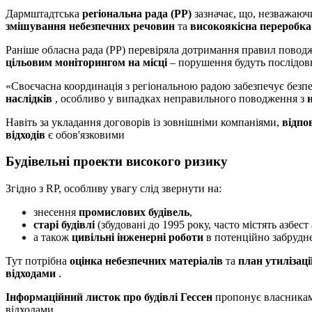
Дармштадтська
регіональна рада (РР)
зазначає, що, незважаюч
змішування небезпечних речовин
та
високоякісна переробка
Раніше обласна рада (РР) перевіряла дотримання правил повод
цільовим моніторингом на місці
– порушення будуть послідовн
«Своєчасна координація з регіональною радою забезпечує безпе
наслідків
, особливо у випадках неправильного поводження з
Навіть за укладання договорів із зовнішніми компаніями,
відпо
відходів
є обов'язковими
Будівельні проекти високого ризику
Згідно з RP, особливу увагу слід звернути на:
знесення
промислових будівель
,
старі будівлі
(збудовані до 1995 року, часто містять азбест
а також
цивільні інженерні роботи
в потенційно забрудн
Тут потрібна
оцінка небезпечних матеріалів
та
план утилізації
відходами
.
Інформаційний листок про будівлі Гессен
пропонує власникам 
відходами.