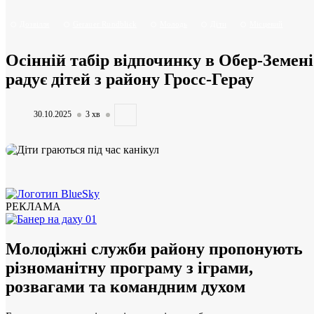
Дозвілля
Gerauer Rundblick
Молодь
Діти
Місцевий
Осінній табір відпочинку в Обер-Земені
радує дітей з району Гросс-Герау
30.10.2025
3 хв
РЕКЛАМА
Молодіжні служби району пропонують
різноманітну програму з іграми,
розвагами та командним духом
Рослини у житловому районі Грісхайм на південному заході...