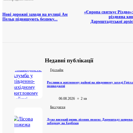
«Європа святкує Різдво»
Нові дорожні заходи на вулиці Ам
різдвяна кни
Пельц підвищують безпеку...
Дармштадтської архіє
Недавні публікації
Грісхайм
Рослини в житловому районі на південному заході Грісх
пошкоджені
06.08.2026
2 хв
Бессунген
Дуже високий ризик лісових пожеж: Дармштадт запров
заборону на барбекю