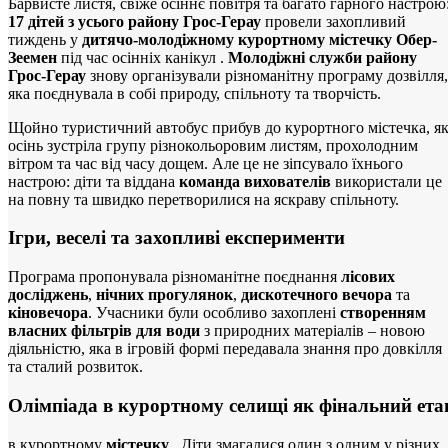
Барвисте листя, свіже осіннє повітря та багато гарного настрою
06.08.2026
2 хв
17 дітей з усього району Грос-Герау
провели захопливий
тиждень у
дитячо-молодіжному курортному містечку Обер-
Зеемен
під час осінніх канікул .
Молодіжні служби району
Грос-Герау
знову організували різноманітну програму дозвілля,
яка поєднувала в собі природу, спільноту та творчість.
Щойно туристичний автобус прибув до курортного містечка, я
осінь зустріла групу різнокольоровим листям, прохолодним
вітром та час від часу дощем. Але це не зіпсувало їхнього
Брамс і Бетховен у Дармштадтіумі
настрою: діти та віддана
команда вихователів
використали це
на повну та швидко перетворилися на яскраву спільноту.
06.08.2026
3 хв
Ігри, веселі та захопливі експерименти
Програма пропонувала різноманітне поєднання
лісових
досліджень
,
нічних прогулянок
,
дискотечного вечора
та
кіновечора
. Учасники були особливо захоплені
створенням
власних фільтрів для води
з природних матеріалів – новою
діяльністю, яка в ігровій формі передавала знання про довкілля
та сталий розвиток.
B 426 в Обер-Рамштадті: реконструкція мосту...
Олімпіада в курортному селищі як фінальний ета
06.08.2026
3 хв
в курортному
містечку
. Діти змагалися один з одним у різних