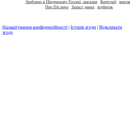
Зроблено в Південному Гессені, магазин
Категорії
конта
Про DA.news
Захист даних
відбиток
Налаштування конфіденційності
|
Історія згоди
|
Відкликати
згоду