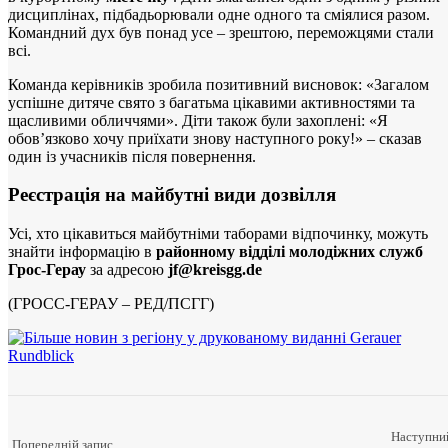
дисциплінах, підбадьорювали одне одного та сміялися разом.
Командний дух був понад усе – зрештою, переможцями стали
всі.
Команда керівників зробила позитивний висновок: «Загалом
успішне дитяче свято з багатьма цікавими активностями та
щасливими обличчями». Діти також були захоплені: «Я
обов’язково хочу приїхати знову наступного року!» – сказав
один із учасників після повернення.
Реєстрація на майбутні види дозвілля
Усі, хто цікавиться майбутніми таборами відпочинку, можуть
знайти інформацію в
районному відділі молодіжних служб
Грос-Герау
за адресою
jf@kreisgg.de
(ГРОСС-ГЕРАУ – РЕД/ПСГГ)
Наступни
Попередній запис