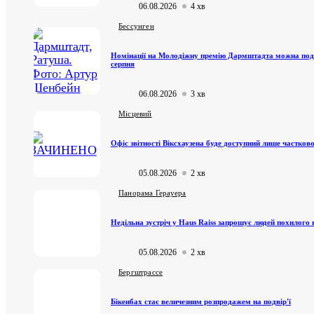
06.08.2026
4 хв
Бессунген
Номінації на Молодіжну премію Дармштадта можна под
серпня
06.08.2026
3 хв
Місцевий
Офіс звітності Віксхаузена буде доступний лише частково
05.08.2026
2 хв
Панорама Герауера
Недільна зустріч у Haus Raiss запрошує людей похилого 
05.08.2026
2 хв
Бергштрассе
Бікенбах стає величезним розпродажем на подвір'ї