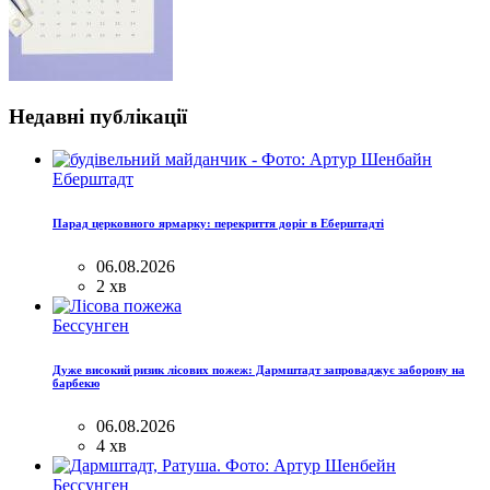
Недавні публікації
Еберштадт
Парад церковного ярмарку: перекриття доріг в Еберштадті
06.08.2026
2 хв
Бессунген
Дуже високий ризик лісових пожеж: Дармштадт запроваджує заборону на
барбекю
06.08.2026
4 хв
Бессунген