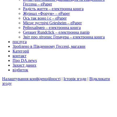
Гессена – ePaper
Радість життя – електронна книга
Журнал «Форум» – ePaper
Ось так воно і є – ePaper
Місце зустрічі Griesheim – ePaper
Рейнхаймер – електронна книга
Gerauer Rundclick – електронна папір
Звіт про літопис Герауера – електронна книга
послуга
Зроблено в Південному Гессені, магазин
Категорії
контакт
Про DA.news
Захист даних
відбиток
Налаштування конфіденційності
|
Історія згоди
|
Відкликати
згоду