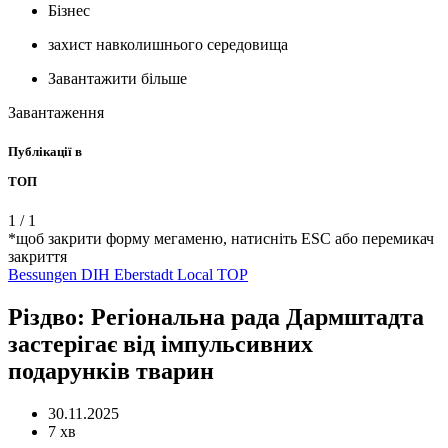
Бізнес
захист навколишнього середовища
Завантажити більше
Завантаження
Публікації в
ТОП
1
/
1
*щоб закрити форму мегаменю, натисніть ESC або перемикач
закриття
Bessungen
DIH
Eberstadt
Local
TOP
Різдво: Регіональна рада Дармштадта
застерігає від імпульсивних
подарунків тварин
30.11.2025
7 хв