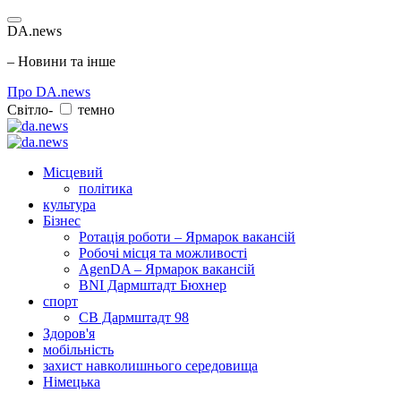
DA.news
– Новини та інше
Про DA.news
Світло-
темно
Місцевий
політика
культура
Бізнес
Ротація роботи – Ярмарок вакансій
Робочі місця та можливості
AgenDA – Ярмарок вакансій
BNI Дармштадт Бюхнер
спорт
СВ Дармштадт 98
Здоров'я
мобільність
захист навколишнього середовища
Німецька