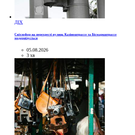
ДІХ
Світлофор на перехресті вулиць Казіноштрассе та Бісмаркштрассе
модернізується
05.08.2026
3 хв