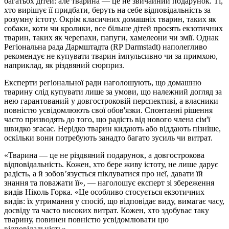
багатьох дітей: але тварина — це не звичайний подарунок. Ті,
хто вирішує її придбати, беруть на себе відповідальність за
розумну істоту. Окрім класичних домашніх тварин, таких як
собаки, коти чи кролики, все більше дітей просять екзотичних
тварин, таких як черепахи, папуги, хамелеони чи змії. Однак
Регіональна рада Дармштадта (RP Darmstadt) наполегливо
рекомендує не купувати тварин імпульсивно чи за примхою,
наприклад, як різдвяний сюрприз.
Експерти регіональної ради наголошують, що домашню
тварину слід купувати лише за умови, що належний догляд за
нею гарантований у довгостроковій перспективі, а власники
повністю усвідомлюють свої обов'язки. Спонтанні рішення
часто призводять до того, що радість від нового члена сім'ї
швидко згасає. Нерідко тварин кидають або віддають пізніше,
оскільки вони потребують занадто багато зусиль чи витрат.
«Тварина — це не різдвяний подарунок, а довгострокова
відповідальність. Кожен, хто бере живу істоту, не лише дарує
радість, а й зобов’язується піклуватися про неї, давати їй
знання та поважати її», — наголошує експерт зі збереження
видів Ніколь Горка. «Це особливо стосується екзотичних
видів: їх утримання у спосіб, що відповідає виду, вимагає часу,
досвіду та часто високих витрат. Кожен, хто здобуває таку
тварину, повинен повністю усвідомлювати цю
відповідальність»