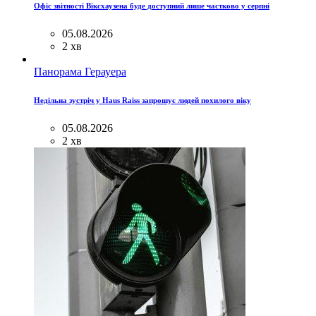
Офіс звітності Віксхаузена буде доступний лише частково у серпні
05.08.2026
2 хв
Панорама Герауера
Недільна зустріч у Haus Raiss запрошує людей похилого віку
05.08.2026
2 хв