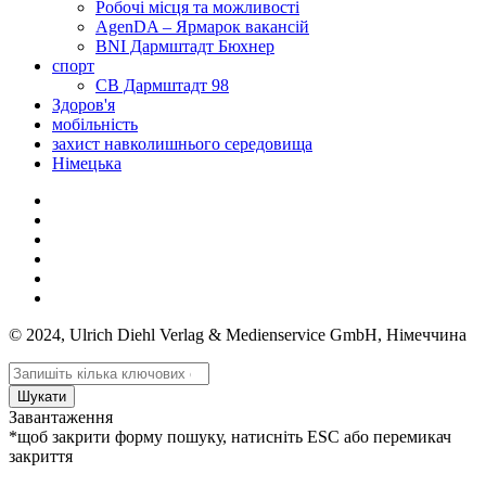
Робочі місця та можливості
AgenDA – Ярмарок вакансій
BNI Дармштадт Бюхнер
спорт
СВ Дармштадт 98
Здоров'я
мобільність
захист навколишнього середовища
Німецька
© 2024, Ulrich Diehl Verlag & Medienservice GmbH, Німеччина
Шукати
Завантаження
*щоб закрити форму пошуку, натисніть ESC або перемикач
закриття