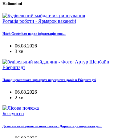
Найновіші
Ротація роботи - Ярмарок вакансій
Höch Gerüstbau надає інформацію про...
06.08.2026
3 хв
Еберштадт
Парад церковного ярмарку: перекриття доріг в Еберштадті
06.08.2026
2 хв
Бессунген
Дуже високий ризик лісових пожеж: Дармштадт запроваджує...