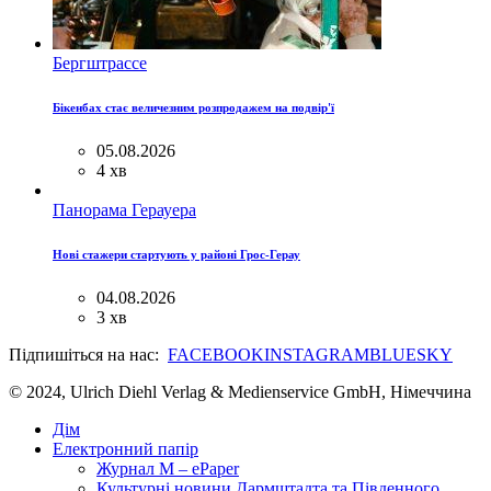
Бергштрассе
Бікенбах стає величезним розпродажем на подвір'ї
05.08.2026
4 хв
Панорама Герауера
Нові стажери стартують у районі Грос-Герау
04.08.2026
3 хв
Підпишіться на нас:
FACEBOOK
INSTAGRAM
BLUESKY
© 2024, Ulrich Diehl Verlag & Medienservice GmbH, Німеччина
Дім
Електронний папір
Журнал M – ePaper
Культурні новини Дармштадта та Південного