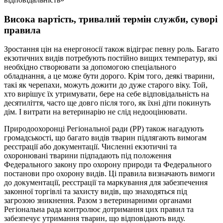
Висока вартість, тривалий термін служби, суворі
правила
Зростання цін на енергоносії також відіграє певну роль. Багато
екзотичних видів потребують постійно вищих температур, які
необхідно створювати за допомогою спеціального
обладнання, а це може бути дорого. Крім того, деякі тварини,
такі як черепахи, можуть дожити до дуже старого віку. Той,
хто вирішує їх утримувати, бере на себе відповідальність на
десятиліття, часто ще довго після того, як їхні діти покинуть
дім. І витрати на ветеринарію не слід недооцінювати.
Природоохоронці Регіональної ради (РР) також нагадують
громадськості, що багато видів тварин підлягають вимогам
реєстрації або документації. Численні екзотичні та
охоронювані тварини підпадають під положення
Федерального закону про охорону природи та Федерального
постанови про охорону видів. Ці правила визначають вимоги
до документації, реєстрації та маркування для забезпечення
законної торгівлі та захисту видів, що знаходяться під
загрозою зникнення. Разом з ветеринарними органами
Регіональна рада контролює дотримання цих правил та
забезпечує утримання тварин, що відповідають виду.