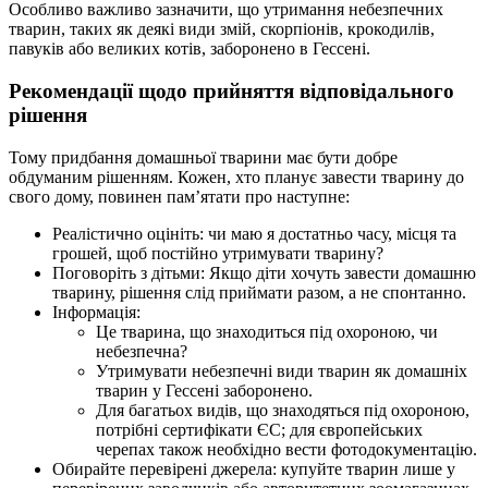
Особливо важливо зазначити, що утримання небезпечних
тварин, таких як деякі види змій, скорпіонів, крокодилів,
павуків або великих котів, заборонено в Гессені.
Рекомендації щодо прийняття відповідального
рішення
Тому придбання домашньої тварини має бути добре
обдуманим рішенням. Кожен, хто планує завести тварину до
свого дому, повинен пам’ятати про наступне:
Реалістично оцініть: чи маю я достатньо часу, місця та
грошей, щоб постійно утримувати тварину?
Поговоріть з дітьми: Якщо діти хочуть завести домашню
тварину, рішення слід приймати разом, а не спонтанно.
Інформація:
Це тварина, що знаходиться під охороною, чи
небезпечна?
Утримувати небезпечні види тварин як домашніх
тварин у Гессені заборонено.
Для багатьох видів, що знаходяться під охороною,
потрібні сертифікати ЄС; для європейських
черепах також необхідно вести фотодокументацію.
Обирайте перевірені джерела: купуйте тварин лише у