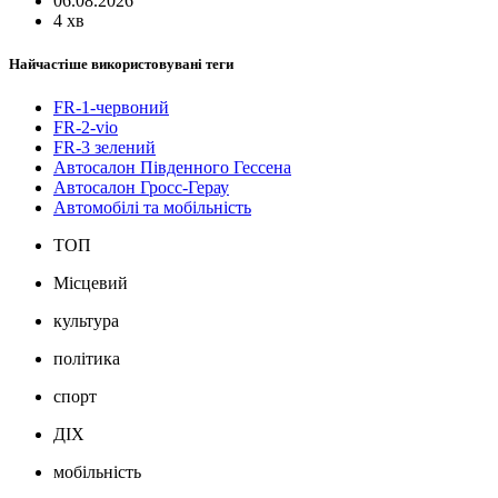
06.08.2026
4 хв
Найчастіше використовувані теги
FR-1-червоний
FR-2-vio
FR-3 зелений
Автосалон Південного Гессена
Автосалон Гросс-Герау
Автомобілі та мобільність
ТОП
Місцевий
культура
політика
спорт
ДІХ
мобільність