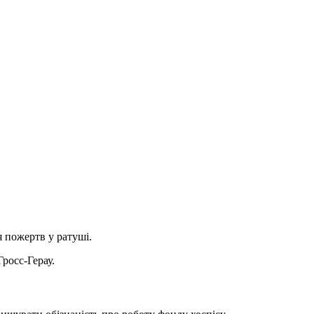
 пожертв у ратуші.
росс-Герау.