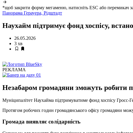
*щоб закрити форму мегаменю, натисніть ESC або перемикач з
Панорама Герауера,
Рідштадт
Наухайм підтримує фонд хоспісу, встан
26.05.2026
3 хв
РЕКЛАМА
Незабаром громадяни зможуть робити п
Муніципалітет Наухайма підтримуватиме фонд хоспісу Гросс-Ге
Протягом робочих годин громадянського офісу громадяни можут
Громада виявляє солідарність