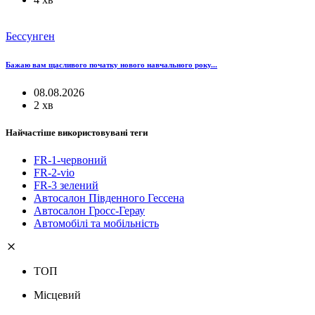
Бессунген
Бажаю вам щасливого початку нового навчального року...
08.08.2026
2 хв
Найчастіше використовувані теги
FR-1-червоний
FR-2-vio
FR-3 зелений
Автосалон Південного Гессена
Автосалон Гросс-Герау
Автомобілі та мобільність
ТОП
Місцевий