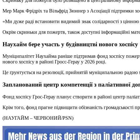
Скриньку для пожертв було розміщено в центральному інформаці
Мер Марк Фрідріх та Вільфрід Зюннер з Асоціації підтримки хос
«Ми дуже раді встановити видимий знак солідарності з цінною
Окрім скриньки для пожертв, також доступні інформаційні мате
Наухайм бере участь у будівництві нового хоспісу
Муніципалітет Наухайма раніше підтримав фонд хоспісу пожертв
нового хоспісу в районі Гросс-Герау у 2026 році.
Це ґрунтується на резолюції, прийнятій муніципальною радою 
Запланований центр компетенції з паліативної д
Фонд хоспісу Грос-Герау планує створити в районі центр паліа
Крім того, фонд прагне підвищити обізнаність громадськості п
(НАУГАЙМ – ЧЕРВОНИЙ/PSN)