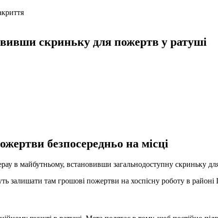
акриття
овивши скриньку для пожертв у ратуші
ожертви безпосередньо на місці
рау в майбутньому, встановивши загальнодоступну скриньку для
ь залишати там грошові пожертви на хоспісну роботу в районі Г