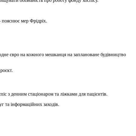
ищувати обізнаність про роботу фонду хоспісу.
 пояснює мер Фрідріх.
 одне євро на кожного мешканця на заплановане будівництво
роєкт.
іс з денним стаціонаром та ліжками для пацієнтів.
уг та інформаційних заходів.