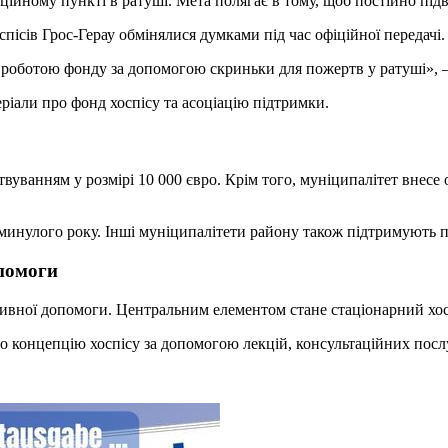
йному пункті в ратуші. Мета полягає в тому, щоб постійно підв
пісів Грос-Герау обмінялися думками під час офіційної передачі.
 роботою фонду за допомогою скриньки для пожертв у ратуші», –
ріали про фонд хоспісу та асоціацію підтримки.
уванням у розмірі 10 000 євро. Крім того, муніципалітет внесе
минулого року. Інші муніципалітети району також підтримують п
опомоги
тивної допомоги. Центральним елементом стане стаціонарний хосп
ро концепцію хоспісу за допомогою лекцій, консультаційних посл