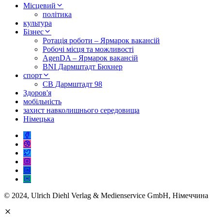
Місцевий
політика
культура
Бізнес
Ротація роботи – Ярмарок вакансій
Робочі місця та можливості
AgenDA – Ярмарок вакансій
BNI Дармштадт Бюхнер
спорт
СВ Дармштадт 98
Здоров'я
мобільність
захист навколишнього середовища
Німецька
© 2024, Ulrich Diehl Verlag & Medienservice GmbH, Німеччина