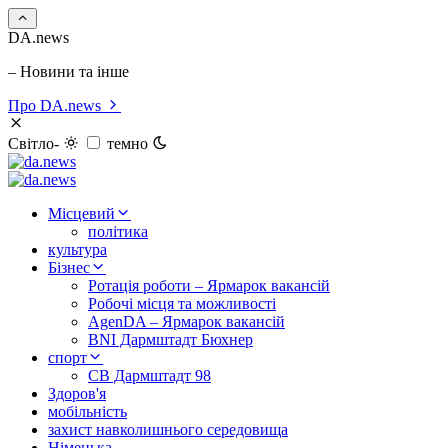
DA.news
– Новини та інше
Про DA.news
Світло-
темно
Місцевий
політика
культура
Бізнес
Ротація роботи – Ярмарок вакансій
Робочі місця та можливості
AgenDA – Ярмарок вакансій
BNI Дармштадт Бюхнер
спорт
СВ Дармштадт 98
Здоров'я
мобільність
захист навколишнього середовища
Німецька