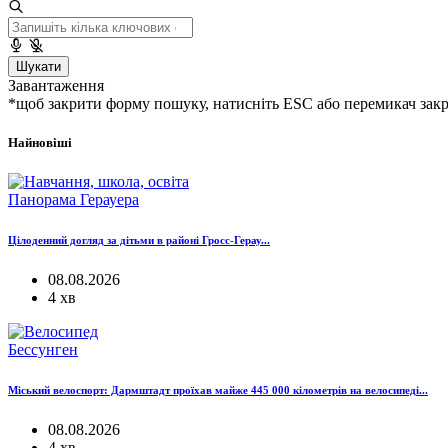
Шукати
Завантаження
*щоб закрити форму пошуку, натисніть ESC або перемикач зак
Найновіші
Панорама Герауера
Цілоденний догляд за дітьми в районі Гросс-Герау...
08.08.2026
4 хв
Бессунген
Міський велоспорт: Дармштадт проїхав майже 445 000 кілометрів на велосипеді...
08.08.2026
4 хв