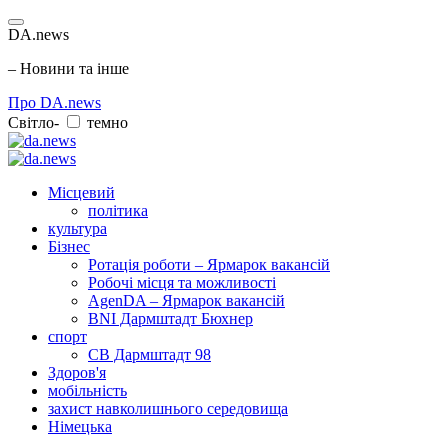
DA.news
– Новини та інше
Про DA.news
Світло-
темно
Місцевий
політика
культура
Бізнес
Ротація роботи – Ярмарок вакансій
Робочі місця та можливості
AgenDA – Ярмарок вакансій
BNI Дармштадт Бюхнер
спорт
СВ Дармштадт 98
Здоров'я
мобільність
захист навколишнього середовища
Німецька