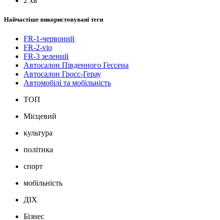
2 хв
Найчастіше використовувані теги
FR-1-червоний
FR-2-vio
FR-3 зелений
Автосалон Південного Гессена
Автосалон Гросс-Герау
Автомобілі та мобільність
ТОП
Місцевий
культура
політика
спорт
мобільність
ДІХ
Бізнес