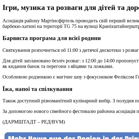
Ігри, музика та розваги для дітей та до
Асоціація району Мартінсфіртель проводить свій перший великий
барбекю-хатині на території TG 75 на вулиці Краніхштайнерштр
Барвиста програма для всієї родини
Святкування розпочнеться об 11:00 з дитячої дискотеки з розва
Для дітей заплановано безліч розваг: з 12:00 до 14:00 пропонуєт
як кидання банок та перегони з яйцями та ложками.
Особливою родзинкою є магічне шоу з фокусником Феліксом Гог
Їжа, напої та спілкування
Також доступний різноманітний кулінарний вибір. З полудня под
За допомогою нового сімейного фестивалю районна асоціація пра
(ДАРМШТАДТ – РЕД/BVM)