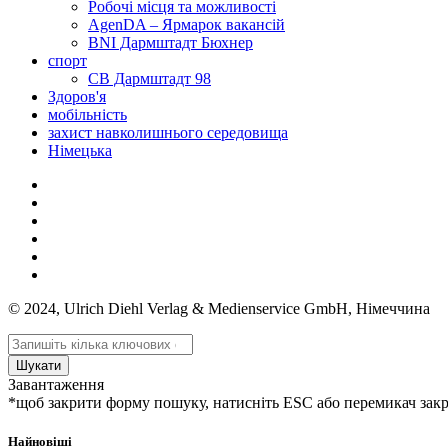
Робочі місця та можливості
AgenDA – Ярмарок вакансій
BNI Дармштадт Бюхнер
спорт
СВ Дармштадт 98
Здоров'я
мобільність
захист навколишнього середовища
Німецька
© 2024, Ulrich Diehl Verlag & Medienservice GmbH, Німеччина
Шукати
Завантаження
*щоб закрити форму пошуку, натисніть ESC або перемикач зак
Найновіші