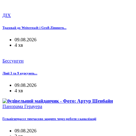
ДІХ
Трамвай до Weiterstadt і Groß-Zimmern...
09.08.2026
4 хв
Бессунген
Лінії 3 та 9 курсують...
09.08.2026
4 хв
Панорама Герауера
Гельвігштрассе тимчасово закрито через роботи з каналізації
09.08.2026