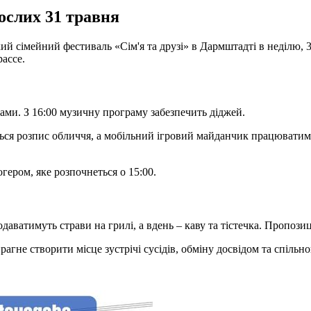
рослих 31 травня
 сімейний фестиваль «Сім'я та друзі» в Дармштадті в неділю, 31
ассе.
гами. З 16:00 музичну програму забезпечить діджей.
ься розпис обличчя, а мобільний ігровий майданчик працюватиме на
ером, яке розпочнеться о 15:00.
аватимуть страви на грилі, а вдень – каву та тістечка. Пропозиц
гне створити місце зустрічі сусідів, обміну досвідом та спільн