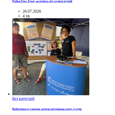
Район Грос-Герау застерігає від годівлі нутрій
26.07.2026
4 хв
Без категорії
Вайтерштадт створює мережі підтримки серед сусідів