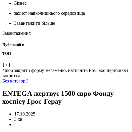
Бізнес
захист навколишнього середовища
Завантажити більше
Завантаження
Публікації в
ТОП
1
/
1
*щоб закрити форму мегаменю, натисніть ESC або перемикач
закриття
Без категорії
ENTEGA жертвує 1500 євро Фонду
хоспісу Грос-Герау
17.10.2025
3 хв