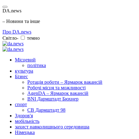
DA.news
– Новини та інше
Про DA.news
Світло-
темно
Місцевий
політика
культура
Бізнес
Ротація роботи – Ярмарок вакансій
Робочі місця та можливості
AgenDA – Ярмарок вакансій
BNI Дармштадт Бюхнер
спорт
СВ Дармштадт 98
Здоров'я
мобільність
захист навколишнього середовища
Німецька