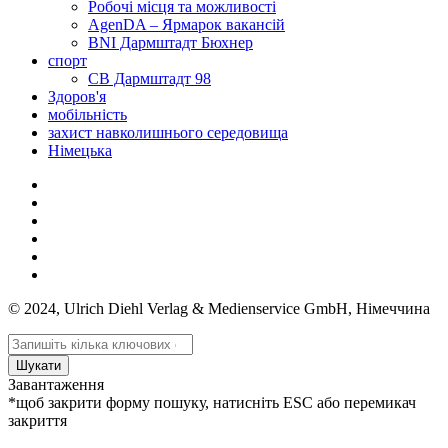
Робочі місця та можливості
AgenDA – Ярмарок вакансій
BNI Дармштадт Бюхнер
спорт
СВ Дармштадт 98
Здоров'я
мобільність
захист навколишнього середовища
Німецька
© 2024, Ulrich Diehl Verlag & Medienservice GmbH, Німеччина
Шукати
Завантаження
*щоб закрити форму пошуку, натисніть ESC або перемикач
закриття