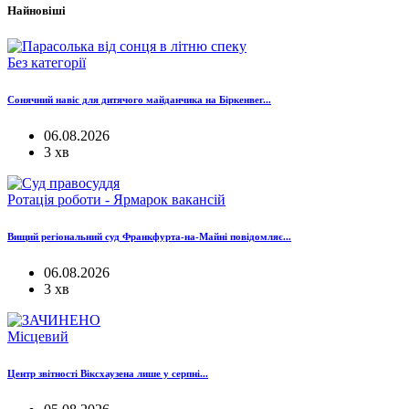
Найновіші
Без категорії
Сонячний навіс для дитячого майданчика на Біркенвег...
06.08.2026
3 хв
Ротація роботи - Ярмарок вакансій
Вищий регіональний суд Франкфурта-на-Майні повідомляє...
06.08.2026
3 хв
Місцевий
Центр звітності Віксхаузена лише у серпні...