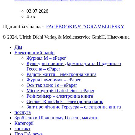
03.07.2026
4 хв
Підпишіться на нас:
FACEBOOK
INSTAGRAM
BLUESKY
© 2024, Ulrich Diehl Verlag & Medienservice GmbH, Німеччина
Дім
Електронний папір
Журнал M – ePaper
Культурні новини Дармштадта та Південного
Гессена – ePaper
Радість життя – електронна книга
Журнал «Форум» – ePaper
Ось так воно і є – ePaper
Місце зустрічі Griesheim – ePaper
Рейнхаймер – електронна книга
Gerauer Rundclick – електронна папір
Звіт про літопис Герауера – електронна книга
послуга
Зроблено в Південному Гессені, магазин
Категорії
контакт
Про DA.news