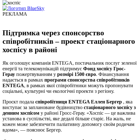
РЕКЛАМА
Підтримка через спонсорство
співробітників – проект стаціонарного
хоспісу в районі
Як оголошує компанія ENTEGA, постачальник послуг зеленої
енергії та телекомунікацій підтримує
Фонд хоспісу Грос-
Герау
пожертвуванням у
розмірі 1500 євро
. Фінансування
надається в рамках
програми спонсорства співробітників
ENTEGA
, в рамках якої співробітники можуть пропонувати
соціальні, культурні чи екологічні проекти з регіону.
Проєкт подала
співробітниця ENTEGA Еллен Бергер
, яка
виступає за заплановане будівництво
стаціонарного хоспісу з
денним хоспісом
у районі Гросс-Герау. «Хоспіс — це важлива
установа в суспільстві, яке дедалі більше старіє. На жаль, не
кожен може забезпечити паліативну допомогу своїм родичам
вдома», — пояснює Бергер.