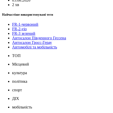
05.08.2026
2 хв
Найчастіше використовувані теги
FR-1-червоний
FR-2-vio
FR-3 зелений
Автосалон Південного Гессена
Автосалон Гросс-Герау
Автомобілі та мобільність
ТОП
Місцевий
культура
політика
спорт
ДІХ
мобільність