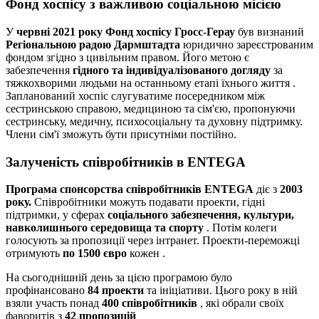
Фонд хоспісу з важливою соціальною місією
У
червні 2021 року
Фонд хоспісу Гросс-Герау
був визнаний
Регіональною радою Дармштадта
юридично зареєстрованим
фондом згідно з цивільним правом. Його метою є
забезпечення
гідного та індивідуалізованого догляду
за
тяжкохворими людьми на останньому етапі їхнього життя .
Запланований хоспіс слугуватиме посередником між
сестринською справою, медициною та сім'єю, пропонуючи
сестринську, медичну, психосоціальну та духовну підтримку.
Члени сім'ї зможуть бути присутніми постійно.
Залученість співробітників в ENTEGA
Програма спонсорства співробітників ENTEGA
діє з
2003
року.
Співробітники можуть подавати проекти, гідні
підтримки, у сферах
соціального забезпечення, культури,
навколишнього середовища та спорту
. Потім колеги
голосують за пропозиції через інтранет. Проекти-переможці
отримують
по 1500 євро
кожен .
На сьогоднішній день за цією програмою було
профінансовано
84 проекти
та ініціативи. Цього року в ній
взяли участь понад
400 співробітників
, які обрали своїх
фаворитів з
42 пропозицій