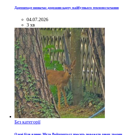
Дармштадт визначає дорожню карту майбутнього теплопостачання
04.07.2026
3 хв
Без категорії
Олені біля ялини: Місто Вайтерштадт просить поважати диких тварин