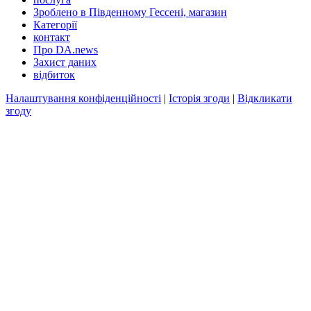
Зроблено в Південному Гессені, магазин
Категорії
контакт
Про DA.news
Захист даних
відбиток
Налаштування конфіденційності
|
Історія згоди
|
Відкликати
згоду