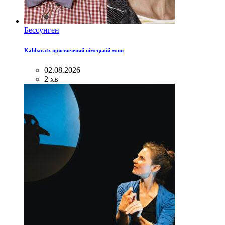
Бессунген
Kabbaratz присвячений німецькій мові
02.08.2026
2 хв