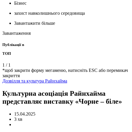
Бізнес
захист навколишнього середовища
Завантажити більше
Завантаження
Публікації в
ТОП
1
/
1
*щоб закрити форму мегаменю, натисніть ESC або перемикач
закриття
Дозвілля та
культура
Райнхайма
Культурна асоціація Райнхайма
представляє виставку «Чорне – біле»
15.04.2025
3 хв