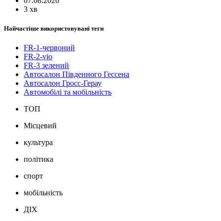
07.08.2026
3 хв
Найчастіше використовувані теги
FR-1-червоний
FR-2-vio
FR-3 зелений
Автосалон Південного Гессена
Автосалон Гросс-Герау
Автомобілі та мобільність
ТОП
Місцевий
культура
політика
спорт
мобільність
ДІХ