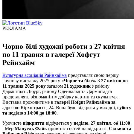
РЕКЛАМА
Чорно-білі художні роботи з 27 квітня
по 11 травня в галереї Хофгут
Рейнхайм
Культурна асоціація Райнхайма
представляє свою першу
групову виставку 2025 року
«Чорне та біле».
З
27 квітня по
11 травня 2025 року
загалом
21 художник
з району
Дармштадт-Дібург, району Оденвальд та Дармштадта
представлять різноманітну добірку картин та скульптур.
Виставка проходитиме в
галереї Hofgut Райнхайма за
адресою Кірхштрассе, 24. Вона буде відкрита у вихідні,
суботу
та неділю з 14:00 до 18:00.
Урочисте
відкриття
відбудеться у
неділю, 27 квітня, об 11:00
. Мер
Мануель Файк
привітає гостей на відкритті.
Сільвія та
Райнхард Візіоллек,
граючи на акордеоні та гітарі.