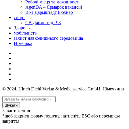
Робочі місця та можливості
AgenDA – Ярмарок вакансій
BNI Дармштадт Бюхнер
спорт
СВ Дармштадт 98
Здоров'я
мобільність
захист навколишнього середовища
Німецька
© 2024, Ulrich Diehl Verlag & Medienservice GmbH, Німеччина
Шукати
Завантаження
*щоб закрити форму пошуку, натисніть ESC або перемикач
закриття