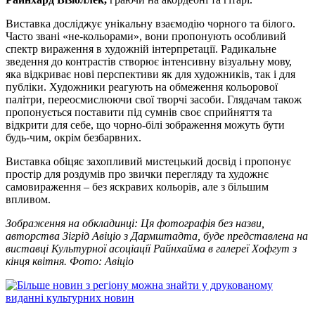
Виставка досліджує унікальну взаємодію чорного та білого.
Часто звані «не-кольорами», вони пропонують особливий
спектр вираження в художній інтерпретації. Радикальне
зведення до контрастів створює інтенсивну візуальну мову,
яка відкриває нові перспективи як для художників, так і для
публіки. Художники реагують на обмеження кольорової
палітри, переосмислюючи свої творчі засоби. Глядачам також
пропонується поставити під сумнів своє сприйняття та
відкрити для себе, що чорно-білі зображення можуть бути
будь-чим, окрім безбарвних.
Виставка обіцяє захопливий мистецький досвід і пропонує
простір для роздумів про звички перегляду та художнє
самовираження – без яскравих кольорів, але з більшим
впливом.
Зображення на обкладинці: Ця фотографія без назви,
авторства Зігрід Авіціо з Дармштадта, буде представлена ​​на
виставці Культурної асоціації Райнхайма в галереї Хофгут з
кінця квітня. Фото: Авіціо