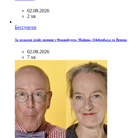
02.08.2026
2 хв
Бессунген
За межами лілій: новини з Франкфурта, Майнца, Оффенбаха та Венена
02.08.2026
7 хв