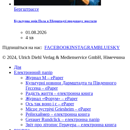
Бергштрассе
Культурна мрія Пола в Еберштадті продовжує зростати
01.08.2026
4 хв
Підпишіться на нас:
FACEBOOK
INSTAGRAM
BLUESKY
© 2024, Ulrich Diehl Verlag & Medienservice GmbH, Німеччина
Дім
Електронний папір
Журнал M – ePaper
Культурні новини Дармштадта та Південного
Гессена – ePaper
Радість життя – електронна книга
Журнал «Форум» – ePaper
Ось так воно і є – ePaper
Місце зустрічі Griesheim – ePaper
Рейнхаймер – електронна книга
Gerauer Rundclick – електронна папір
Звіт про літопис Герауера – електронна книга
послуга