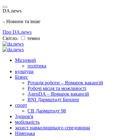
DA.news
– Новини та інше
Про DA.news
Світло-
темно
Місцевий
політика
культура
Бізнес
Ротація роботи – Ярмарок вакансій
Робочі місця та можливості
AgenDA – Ярмарок вакансій
BNI Дармштадт Бюхнер
спорт
СВ Дармштадт 98
Здоров'я
мобільність
захист навколишнього середовища
Німецька