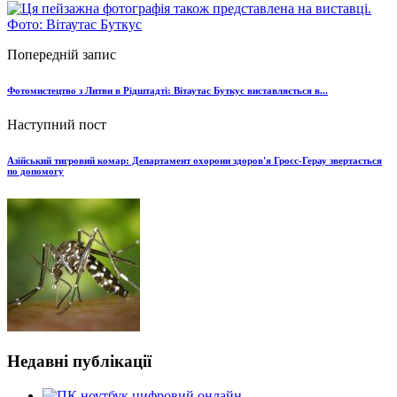
Попередній запис
Фотомистецтво з Литви в Рідштадті: Вітаутас Буткус виставляється в...
Наступний пост
Азійський тигровий комар: Департамент охорони здоров'я Гросс-Герау звертається
по допомогу
Недавні публікації