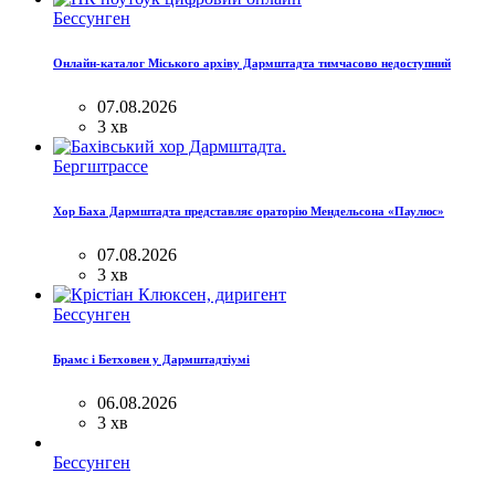
Бессунген
Онлайн-каталог Міського архіву Дармштадта тимчасово недоступний
07.08.2026
3 хв
Бергштрассе
Хор Баха Дармштадта представляє ораторію Мендельсона «Паулюс»
07.08.2026
3 хв
Бессунген
Брамс і Бетховен у Дармштадтіумі
06.08.2026
3 хв
Бессунген