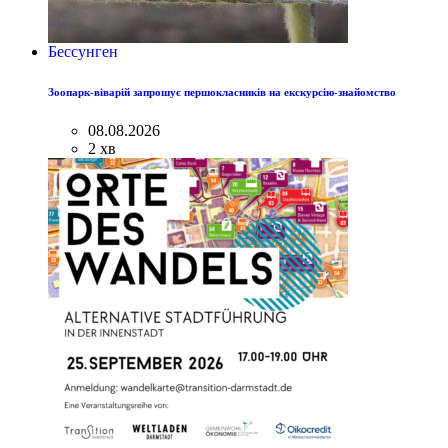
Бессунген
Зоопарк-віварій запрошує першокласників на екскурсію-знайомство
08.08.2026
2 хв