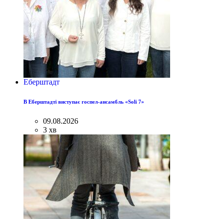
Еберштадт
В Еберштадті виступає госпел-ансамбль «Soli 7»
09.08.2026
3 хв