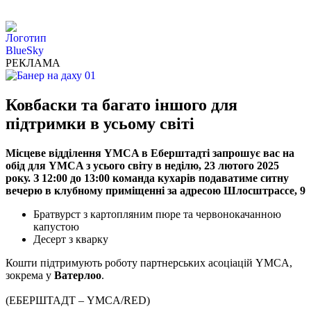
РЕКЛАМА
Ковбаски та багато іншого для
підтримки в усьому світі
Місцеве відділення YMCA в Еберштадті запрошує вас на
обід для YMCA з усього світу в неділю, 23 лютого 2025
року. З 12:00 до 13:00 команда кухарів подаватиме ситну
вечерю в клубному приміщенні за адресою Шлосштрассе, 9
Братвурст з картопляним пюре та червонокачанною
капустою
Десерт з кварку
Кошти підтримують роботу партнерських асоціацій YMCA,
зокрема у
Ватерлоо
.
(ЕБЕРШТАДТ – YMCA/RED)