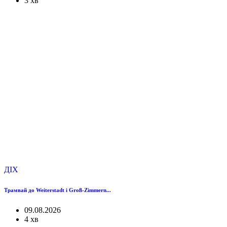
3 хв
ДІХ
Трамвай до Weiterstadt і Groß-Zimmern...
09.08.2026
4 хв