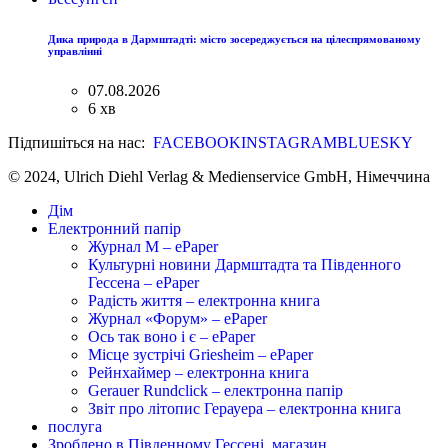
Дика природа в Дармштадті: місто зосереджується на цілеспрямованому
управлінні
07.08.2026
6 хв
Підпишіться на нас:
FACEBOOK
INSTAGRAM
BLUESKY
© 2024, Ulrich Diehl Verlag & Medienservice GmbH, Німеччина
Дім
Електронний папір
Журнал M – ePaper
Культурні новини Дармштадта та Південного
Гессена – ePaper
Радість життя – електронна книга
Журнал «Форум» – ePaper
Ось так воно і є – ePaper
Місце зустрічі Griesheim – ePaper
Рейнхаймер – електронна книга
Gerauer Rundclick – електронна папір
Звіт про літопис Герауера – електронна книга
послуга
Зроблено в Південному Гессені, магазин