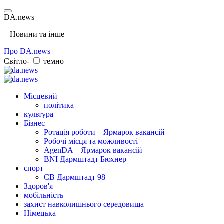
DA.news
– Новини та інше
Про DA.news
Світло-
темно
Місцевий
політика
культура
Бізнес
Ротація роботи – Ярмарок вакансій
Робочі місця та можливості
AgenDA – Ярмарок вакансій
BNI Дармштадт Бюхнер
спорт
СВ Дармштадт 98
Здоров'я
мобільність
захист навколишнього середовища
Німецька