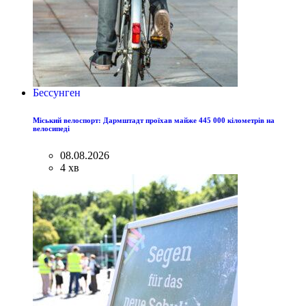
Бессунген
Міський велоспорт: Дармштадт проїхав майже 445 000 кілометрів на
велосипеді
08.08.2026
4 хв