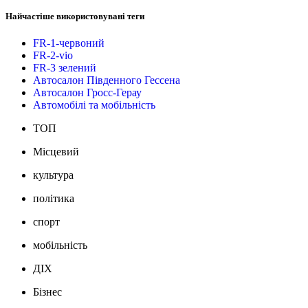
Найчастіше використовувані теги
FR-1-червоний
FR-2-vio
FR-3 зелений
Автосалон Південного Гессена
Автосалон Гросс-Герау
Автомобілі та мобільність
ТОП
Місцевий
культура
політика
спорт
мобільність
ДІХ
Бізнес