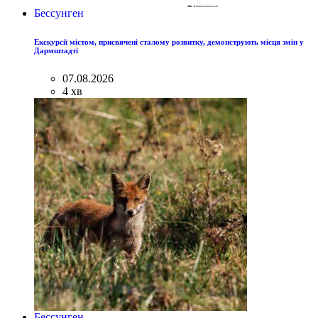
Бессунген
Екскурсії містом, присвячені сталому розвитку, демонструють місця змін у
Дармштадті
07.08.2026
4 хв
Бессунген