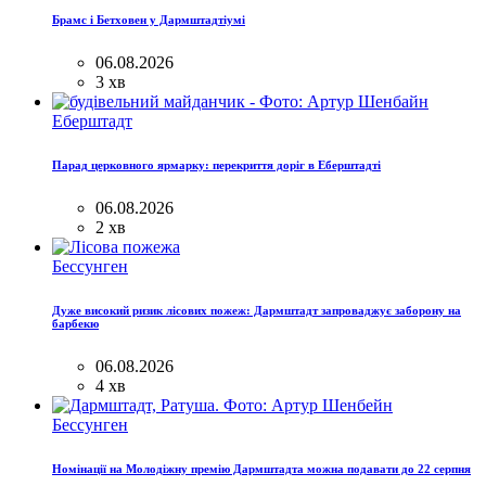
Брамс і Бетховен у Дармштадтіумі
06.08.2026
3 хв
Еберштадт
Парад церковного ярмарку: перекриття доріг в Еберштадті
06.08.2026
2 хв
Бессунген
Дуже високий ризик лісових пожеж: Дармштадт запроваджує заборону на
барбекю
06.08.2026
4 хв
Бессунген
Номінації на Молодіжну премію Дармштадта можна подавати до 22 серпня