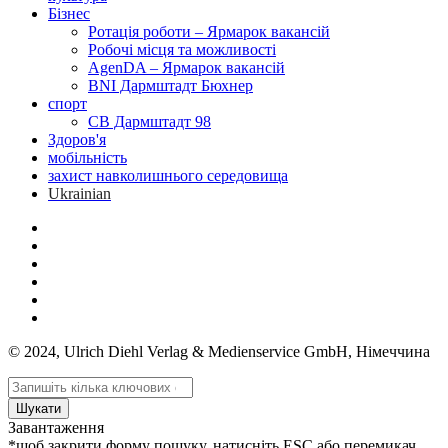
Бізнес
Ротація роботи – Ярмарок вакансій
Робочі місця та можливості
AgenDA – Ярмарок вакансій
BNI Дармштадт Бюхнер
спорт
СВ Дармштадт 98
Здоров'я
мобільність
захист навколишнього середовища
Ukrainian
© 2024, Ulrich Diehl Verlag & Medienservice GmbH, Німеччина
Шукати
Завантаження
*щоб закрити форму пошуку, натисніть ESC або перемикач