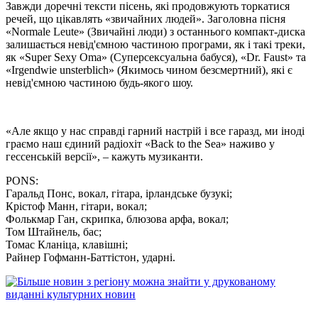
Завжди доречні тексти пісень, які продовжують торкатися
речей, що цікавлять «звичайних людей». Заголовна пісня
«Normale Leute» (Звичайні люди) з останнього компакт-диска
залишається невід'ємною частиною програми, як і такі треки,
як «Super Sexy Oma» (Суперсексуальна бабуся), «Dr. Faust» та
«Irgendwie unsterblich» (Якимось чином безсмертний), які є
невід'ємною частиною будь-якого шоу.
«Але якщо у нас справді гарний настрій і все гаразд, ми іноді
граємо наш єдиний радіохіт «Back to the Sea» наживо у
гессенській версії», – кажуть музиканти.
PONS:
Гаральд Понс, вокал, гітара, ірландське бузукі;
Крістоф Манн, гітари, вокал;
Фолькмар Ган, скрипка, блюзова арфа, вокал;
Том Штайнель, бас;
Томас Кланіца, клавішні;
Райнер Гофманн-Баттістон, ударні.