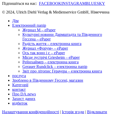
Підпишіться на нас:
FACEBOOK
INSTAGRAM
BLUESKY
© 2024, Ulrich Diehl Verlag & Medienservice GmbH, Німеччина
Дім
Електронний папір
Журнал M – ePaper
Культурні новини Дармштадта та Південного
Гессена – ePaper
Радість життя – електронна книга
Журнал «Форум» – ePaper
Ось так воно і є – ePaper
Місце зустрічі Griesheim – ePaper
Рейнхаймер – електронна книга
Gerauer Rundclick – електронна папір
Звіт про літопис Герауера – електронна книга
послуга
Зроблено в Південному Гессені, магазин
Категорії
контакт
Про DA.news
Захист даних
відбиток
Налаштування конфіденційності
|
Історія згоди
|
Відкликати