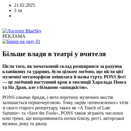
21.02.2025
3 хв
РЕКЛАМА
Більше влади в театрі у вчителя
Після того, як початковий склад розширився за рахунок
клавішних та ударних, було цілком логічно, що після цієї
музичної метаморфози змінилася й назва гурту. PONS live!
— це логічний наступний крок в еволюції Харальда Понса
та На Дран, але з більшою «швидкістю».
PONS означає бридж, і мета перетину музичних мостів
залишається першочерговою. Тому, окрім «вічнозелених» хітів
зі свого старого репертуару, таких як «A Touch of Late
Summer» та «Save the Fools», PONS також зіграють численні
нові треки, що випромінюють нотки блюзу, реггі, авторської
музики, року та джазу.