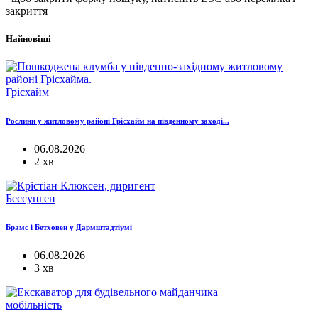
закриття
Найновіші
Грісхайм
Рослини у житловому районі Грісхайм на південному заході...
06.08.2026
2 хв
Бессунген
Брамс і Бетховен у Дармштадтіумі
06.08.2026
3 хв
мобільність