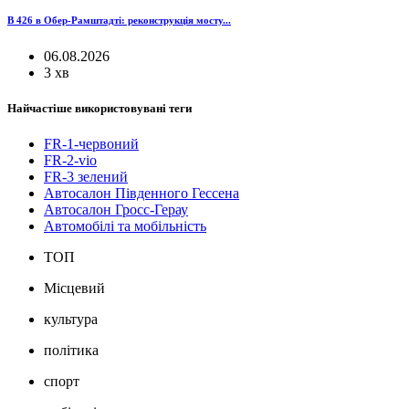
B 426 в Обер-Рамштадті: реконструкція мосту...
06.08.2026
3 хв
Найчастіше використовувані теги
FR-1-червоний
FR-2-vio
FR-3 зелений
Автосалон Південного Гессена
Автосалон Гросс-Герау
Автомобілі та мобільність
ТОП
Місцевий
культура
політика
спорт