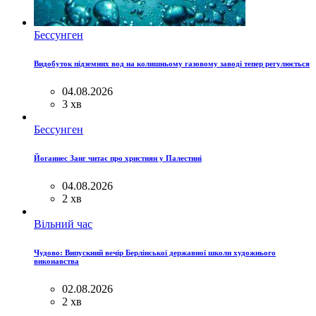
Бессунген
Видобуток підземних вод на колишньому газовому заводі тепер регулюється
04.08.2026
3 хв
Бессунген
Йоганнес Занг читає про християн у Палестині
04.08.2026
2 хв
Вільний час
Чудово: Випускний вечір Берлінської державної школи художнього
виконавства
02.08.2026
2 хв