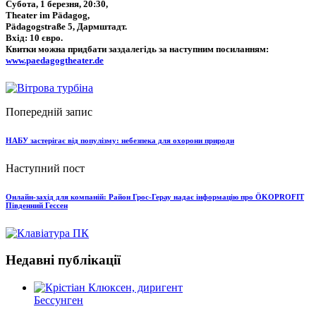
Субота, 1 березня, 20:30,
Theater im Pädagog,
Pädagogstraße 5, Дармштадт.
Вхід: 10 євро.
Квитки можна придбати заздалегідь за наступним посиланням:
www.paedagogtheater.de
Попередній запис
НАБУ застерігає від популізму: небезпека для охорони природи
Наступний пост
Онлайн-захід для компаній: Район Грос-Герау надає інформацію про ÖKOPROFIT
Південний Гессен
Недавні публікації
Бессунген