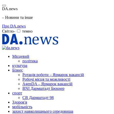
DA.news
– Новини та інше
Про DA.news
Світло-
темно
Місцевий
політика
культура
Бізнес
Ротація роботи – Ярмарок вакансій
Робочі місця та можливості
AgenDA – Ярмарок вакансій
BNI Дармштадт Бюхнер
спорт
СВ Дармштадт 98
Здоров'я
мобільність
захист навколишнього середовища