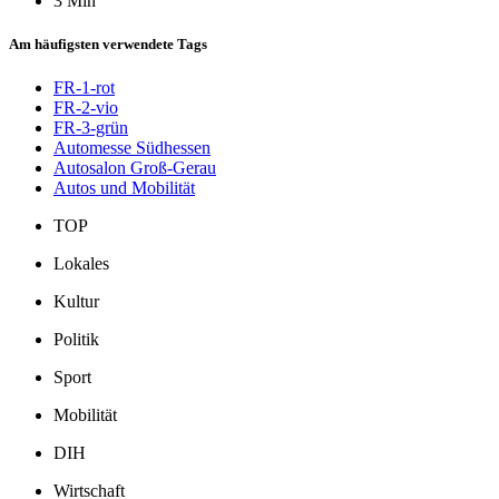
3 Min
Am häufigsten verwendete Tags
FR-1-rot
FR-2-vio
FR-3-grün
Automesse Südhessen
Autosalon Groß-Gerau
Autos und Mobilität
TOP
Lokales
Kultur
Politik
Sport
Mobilität
DIH
Wirtschaft