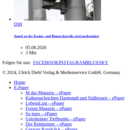
DIH
Ampel an der Kasino- und Bismarckstraße wird modernisiert
05.08.2026
3 Min
Folgen Sie uns:
FACEBOOK
INSTAGRAM
BLUESKY
© 2024, Ulrich Diehl Verlag & Medienservice GmbH, Germany
Home
E-Paper
M das Magazin – ePaper
Kulturnachrichten Darmstadt und Südhessen – ePaper
LebensLust – ePaper
Forum Magazin – ePaper
So isses – ePaper
Griesheimer Treffpunkt – ePaper
Der Reinheimer – ePaper
Gerauer Rundclick – ePaper