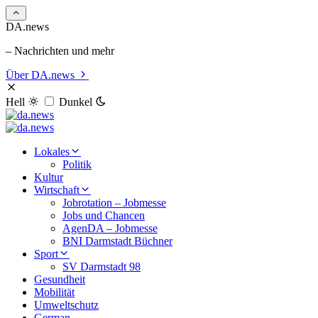
DA.news
– Nachrichten und mehr
Über DA.news
Hell
Dunkel
Lokales
Politik
Kultur
Wirtschaft
Jobrotation – Jobmesse
Jobs und Chancen
AgenDA – Jobmesse
BNI Darmstadt Büchner
Sport
SV Darmstadt 98
Gesundheit
Mobilität
Umweltschutz
German