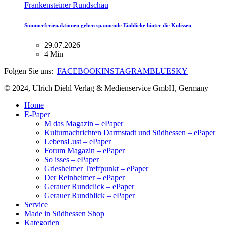
Frankensteiner Rundschau
Sommerferienaktionen geben spannende Einblicke hinter die Kulissen
29.07.2026
4 Min
Folgen Sie uns:
FACEBOOK
INSTAGRAM
BLUESKY
© 2024, Ulrich Diehl Verlag & Medienservice GmbH, Germany
Home
E-Paper
M das Magazin – ePaper
Kulturnachrichten Darmstadt und Südhessen – ePaper
LebensLust – ePaper
Forum Magazin – ePaper
So isses – ePaper
Griesheimer Treffpunkt – ePaper
Der Reinheimer – ePaper
Gerauer Rundclick – ePaper
Gerauer Rundblick – ePaper
Service
Made in Südhessen Shop
Kategorien