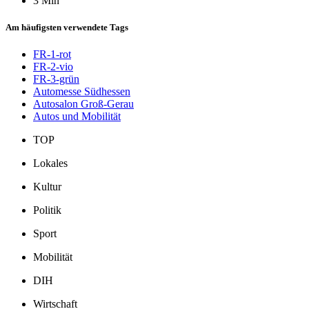
3 Min
Am häufigsten verwendete Tags
FR-1-rot
FR-2-vio
FR-3-grün
Automesse Südhessen
Autosalon Groß-Gerau
Autos und Mobilität
TOP
Lokales
Kultur
Politik
Sport
Mobilität
DIH
Wirtschaft