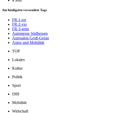
4 Min
Am häufigsten verwendete Tags
FR-1-rot
FR-2-vio
FR-3-grün
Automesse Südhessen
Autosalon Groß-Gerau
Autos und Mobilität
TOP
Lokales
Kultur
Politik
Sport
DIH
Mobilität
Wirtschaft