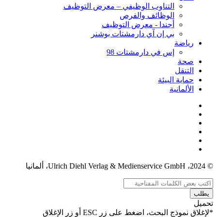
التناوب الوظيفي – معرض التوظيف
الوظائف والفرص
أجندا - معرض التوظيف
بي إن آي دارمشتات بوشنر
رياضة
إس في دارمشتات 98
صحة
التنقل
حماية البيئة
الألمانية
© 2024، Ulrich Diehl Verlag & Medienservice GmbH، ألمانيا
يطلب
تحميل
*لإغلاق نموذج البحث، اضغط على زر ESC أو زر الإغلاق