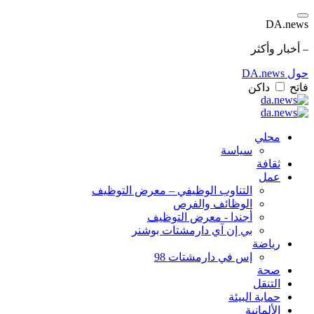
DA.news
– أخبار وأكثر
حول DA.news
فاتح
داكن
محلي
سياسة
ثقافة
عمل
التناوب الوظيفي – معرض التوظيف
الوظائف والفرص
أجندا - معرض التوظيف
بي إن آي دارمشتات بوشنر
رياضة
إس في دارمشتات 98
صحة
التنقل
حماية البيئة
الألمانية