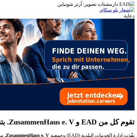
دعاية
تقوم كل من EAD و ZusammenHaus e. V. بتنفيذ مشروع مشترك لزيادة إعادة التدوير
نفّذت إدارة الخدمات البلدية (EAD) وجمعية
ZusammenHaus e. V.
مشر