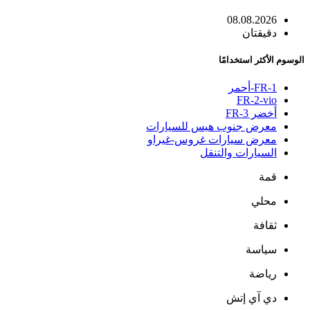
08.08.2026
دقيقتان
الوسوم الأكثر استخدامًا
FR-1-أحمر
FR-2-vio
أخضر FR-3
معرض جنوب هيس للسيارات
معرض سيارات غروس-غيراو
السيارات والتنقل
قمة
محلي
ثقافة
سياسة
رياضة
دي آي إتش