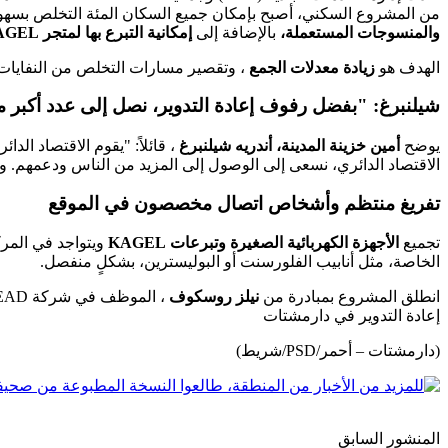
من المشروع السكني، أصبح بإمكان جميع السكان المئة التخلص بس
والمنسوجات المستعملة،
بالإضافة إلى
إمكانية التبرع بها لمتجر KAGEL
الهدف هو
زيادة معدلات الجمع
، وتقصير مسارات التخلص من النفايات
شيلنبرغ: "بفضل رفوف إعادة التدوير، نصل إلى عدد أكبر 
يوضح
أمين خزينة المدينة، أندريه شيلنبرغ
، قائلاً: "يقوم الاقتصاد ال
الاقتصاد الدائري، نسعى إلى الوصول إلى المزيد من الناس ودعمهم. وه
تفريغ منتظم وأشخاص اتصال مخصصون في الموقع
تجميع
الأجهزة الكهربائية الصغيرة وتبرعات KAGEL
ويتواجد في المر
الخاصة، مثل أنابيب الفلورسنت أو البوليسترين، بشكلٍ منفصل.
انطلق المشروع بمبادرة من
نيلز روسكوف
، الموظف في شركة EAD للاستشارات في إدارة النفايات، الذي صمم رف إعادة التدوير كجزء من
إعادة التدوير في دارمشتات
(دارمشتات – أحمر/PSD/شريط)
المنشور السابق