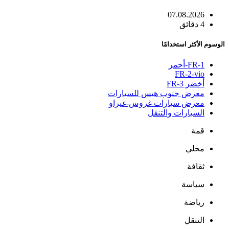
07.08.2026
4 دقائق
الوسوم الأكثر استخدامًا
FR-1-أحمر
FR-2-vio
أخضر FR-3
معرض جنوب هيس للسيارات
معرض سيارات غروس-غيراو
السيارات والتنقل
قمة
محلي
ثقافة
سياسة
رياضة
التنقل