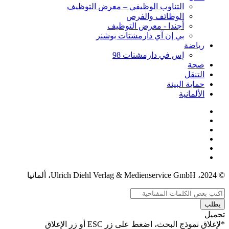
التناوب الوظيفي – معرض التوظيف
الوظائف والفرص
أجندا - معرض التوظيف
بي إن آي دارمشتات بوشنر
رياضة
إس في دارمشتات 98
صحة
التنقل
حماية البيئة
الألمانية
© 2024، Ulrich Diehl Verlag & Medienservice GmbH، ألمانيا
يطلب
تحميل
*لإغلاق نموذج البحث، اضغط على زر ESC أو زر الإغلاق