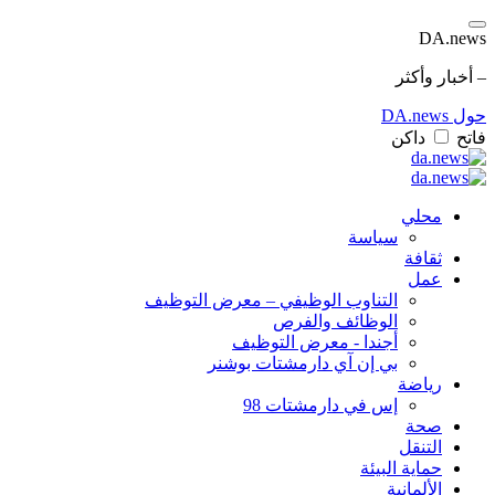
DA.news
– أخبار وأكثر
حول DA.news
فاتح
داكن
محلي
سياسة
ثقافة
عمل
التناوب الوظيفي – معرض التوظيف
الوظائف والفرص
أجندا - معرض التوظيف
بي إن آي دارمشتات بوشنر
رياضة
إس في دارمشتات 98
صحة
التنقل
حماية البيئة
الألمانية